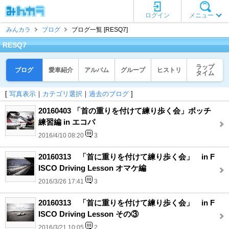
ログイン
メニュー
みんカラ
ブログ
ブログ一覧 [RESQ7]
RESQ7
ラップ
ブログ
愛車紹介
アルバム
グループ
ヒストリ
タイム
[
写真表示
｜
カテゴリ選択
｜
過去のブログ
]
20160403 「首の重りを付けて練り歩く会」ボッチ
練習編 in エコパ
2016/4/10 08:20
3
20160313 「首に重りを付けて練り歩く会」 in F
ISCO Driving Lesson オマケ編
2016/3/26 17:41
3
20160313 「首に重りを付けて練り歩く会」 in F
ISCO Driving Lesson その③
2016/3/21 10:05
2