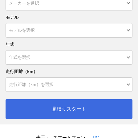
モデル
年式
走行距離（km）
見積りスタート
表示：
スマートフォン
|
PC