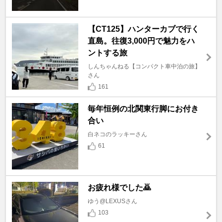
【CT125】ハンターカブで行く
直島。往復3,000円で魅力をハ
ントする旅
しんちゃんねる【コンパクト車中泊の旅】
さん
161
毎年恒例の北関東行脚にお付き
合い
白ネコのラッキーさん
61
お疲れ様でした🙇
ゆう@LEXUSさん
103