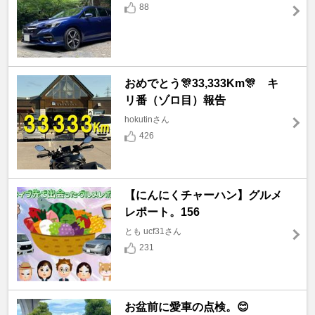
88
おめでとう🎊33,333Km🎊 キ
リ番（ゾロ目）報告
hokutinさん
426
【にんにくチャーハン】グルメ
レポート。156
とも ucf31さん
231
お盆前に愛車の点検。😊