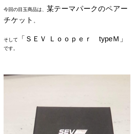
某テーマパークの
ペアー
今回の目玉商品は、
チケット
。
「ＳＥＶ Ｌｏｏｐｅｒ typeＭ」
そして
です。