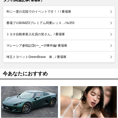
タグの関連記事
( 番場琢 )
年に一度の北陸でのイベントです！！/ 番場琢
番場プロBAMZOプレミアム同乗レッス .../ fu355
トヨタ自動車新入社員の皆さん。/ 番場琢
マレーシア参戦記③(ー_ー)!!事件編/ 番場琢
埼玉トヨペットGreenBrave 体 .../ 番場琢
今あなたにおすすめ