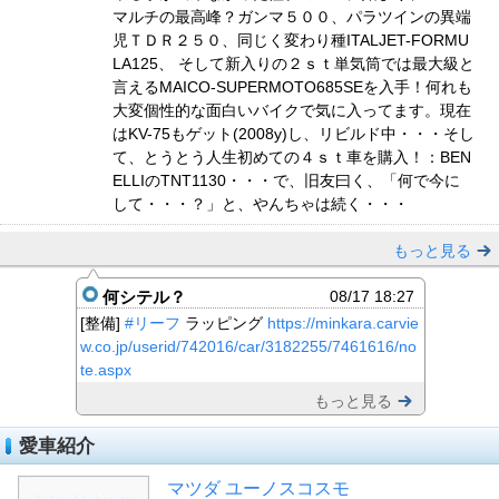
マルチの最高峰？ガンマ５００、パラツインの異端
児ＴＤＲ２５０、同じく変わり種ITALJET-FORMU
LA125、 そして新入りの２ｓｔ単気筒では最大級と
言えるMAICO-SUPERMOTO685SEを入手！何れも
大変個性的な面白いバイクで気に入ってます。現在
はKV-75もゲット(2008y)し、リビルド中・・・そし
て、とうとう人生初めての４ｓｔ車を購入！：BEN
ELLIのTNT1130・・・で、旧友曰く、「何で今に
して・・・？」と、やんちゃは続く・・・
もっと見る
何シテル？
08/17 18:27
[整備]
#リーフ
ラッピング
https://minkara.carvie
w.co.jp/userid/742016/car/3182255/7461616/no
te.aspx
もっと見る
愛車紹介
マツダ ユーノスコスモ