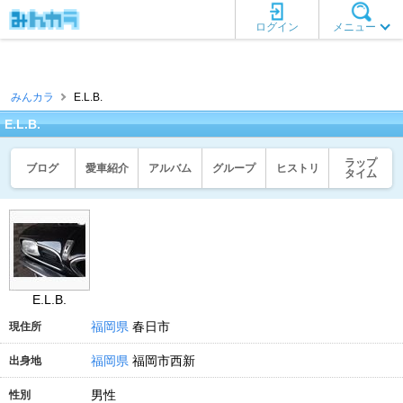
ログイン
メニュー
みんカラ
E.L.B.
E.L.B.
ラップ
ブログ
愛車紹介
アルバム
グループ
ヒストリ
タイム
E.L.B.
福岡県
春日市
現住所
福岡県
福岡市西新
出身地
男性
性別