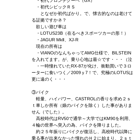
・初代フロンテクーペ（GX）
・初代シビックＲＳ
となぜか初代ばかり。で、懐古的なのは老けて
る証拠ですかネ？
欲しい遊び車は
・LOTUS23B（在るべきスポーツカーの形！）
・JAGUR MkⅡ、XJ-R
現在の所有は
・VIANOのなんちゃってAMG仕様で、BILSTEIN
を入れてます。が、乗り心地は最☆です・・・（泣
・一時憧れていたRX-87が化け、衝動買いで３ロ
ーターに食いつく／2009ｙ7！で、究極のLOTUSは
更に遠のく・・・
③バイク
軽量、ハイパワー、CASTROLの香りを求め２ｓ
ｔ車しか所有（娘のバイクを除く）した事がありま
せん（でした）。
高校時代はRV50で通学～大学ではKM90を利用、
４輪の世界へ突入の為、バイクを降りました。
約２５年振りにバイクが復活し、高校時代以降に
乗る事が出来なかった憧れのＨ２に始まり、２ｓｔ