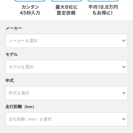
メーカー
モデル
年式
走行距離（km）