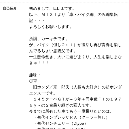
初めまして、E.L.B.です。
自己紹介
以下、ＭＩＸＩより「車・バイク編」のみ編集転
記・・・
よろしくお願いします。
所謂、カーキチです。
が、バイク（但し２ｓｔ）が復活し再び青春を楽し
んでるちょい悪親父です。
一生懸命働き、大いに遊びまくり、人生を楽しまな
きゃ！！！
趣味：
①車
旧ホンダ／宗一郎氏（人柄も大好き）の超ホンダ
エンスーです。
１４５クーペＧＴが～３年＋同車種ＦＩの１９７
９ｙ～の２台乗り継ぎの変人です。
今までに所有した車でもう一度乗りたいのは、
・初代インプレッサＲＡ（クーラー無し）
・初代センチュリー（Dtype）