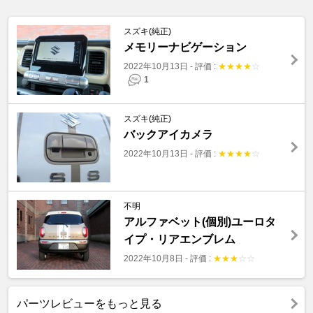
スズキ(純正)
メモリーナビゲーション
2022年10月13日
-
評価 :
★
★
★
★
☆
1
スズキ(純正)
バックアイカメラ
2022年10月13日
-
評価 :
★
★
★
★
☆
不明
アルファベット(個別)ユーロタ
イプ・リアエンブレム
2022年10月8日
-
評価 :
★
★
★
☆
☆
パーツレビューをもっと見る