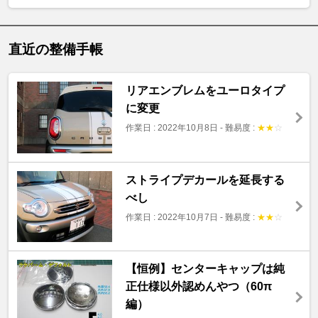
直近の整備手帳
リアエンブレムをユーロタイプ
に変更
作業日 : 2022年10月8日
-
難易度 :
★
★
☆
ストライプデカールを延長する
べし
作業日 : 2022年10月7日
-
難易度 :
★
★
☆
【恒例】センターキャップは純
正仕様以外認めんやつ（60π
編）