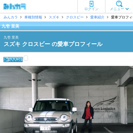
ログイン
メニュー
みんカラ
車種別情報
スズキ
クロスビー
愛車紹介
愛車プロフィー
九壱 里美
九壱 里美
スズキ クロスビー の愛車プロフィール