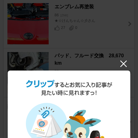
エンブレム再塗装
86
[ZN6]
★☆けんちゃん☆彡さん
27
0
パッド、フルード交換 28,670
km
86
[ZN6]
hachigoさん
12
シフトがスムーズになる方法
86
[ZN6]
ぱんじーさん
160