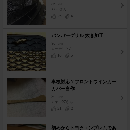
86
[ZN6]
AY86さん
25
4
バンパーグリル 抜き加工
86
[ZN6]
ロッテリさん
16
5
車検対応？フロントウインカー
カバー自作
86
[ZN6]
ミヤマ27さん
21
2
初めからトヨタエンブレムであ