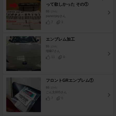
って欲しかった その①
86
[ZN6]
paneriskyさん
7
1
エンブレム加工
86
[ZN6]
瑠麻7さん
11
0
フロントGRエンブレム①
86
[ZN6]
ごん太605さん
7
0