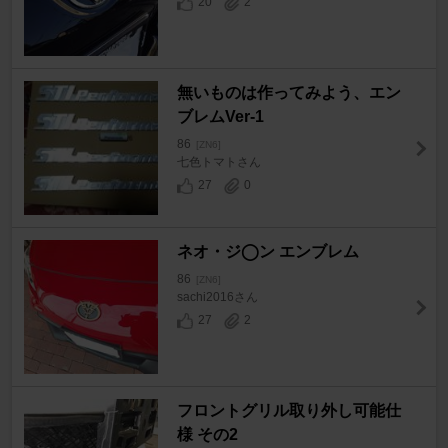
20
2
無いものは作ってみよう、エン
ブレムVer-1
86
[ZN6]
七色トマトさん
27
0
ネオ・ジ◯ン エンブレム
86
[ZN6]
sachi2016さん
27
2
フロントグリル取り外し可能仕
様 その2