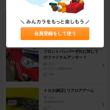
白86 シフトノブ交換
86
[ZN6]
チャボスケさん
15
会員登録をして使う
フロントバンパーずれに対して
のファイナルアンサー？
86
[ZN6]
ガッキー∴6度8分さん
113
トヨタ(純正) リアロアアーム
86
[ZN6]
Spaideroneさん
5