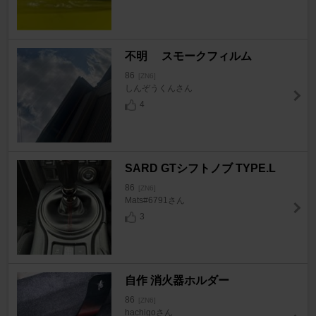
不明 スモークフィルム
86
[ZN6]
しんぞうくんさん
4
SARD GTシフトノブ TYPE.L
86
[ZN6]
Mats#6791さん
3
自作 消火器ホルダー
86
[ZN6]
hachigoさん