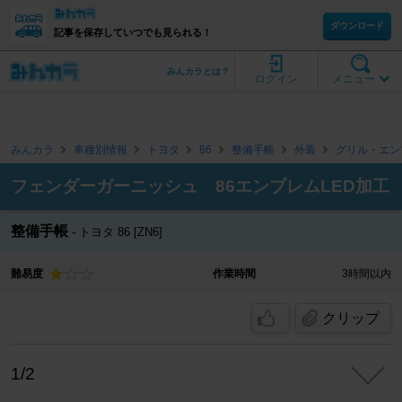
ダウンロード
記事を保存していつでも見られる！
みんカラとは？
ログイン
メニュー
みんカラ
車種別情報
トヨタ
86
整備手帳
外装
グリル・エン
フェンダーガーニッシュ 86エンブレムLED加工
整備手帳
トヨタ 86 [ZN6]
難易度
作業時間
3時間以内
クリップ
1/2