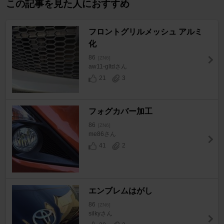
この記事を見た人におすすめ
フロントグリルメッシュ アルミ
化
86
[ZN6]
aw11-gltdさん
21
3
フォグカバー加工
86
[ZN6]
me86さん
41
2
エンブレムはがし
86
[ZN6]
silkyさん