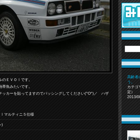
高齢者
ルのＥＶＯⅠです。
う。
熱帯魚みたいです。
カテゴ
定）
ッカーを貼ってますのでパッシングしてください(^O^)／ ハザ
2013/0
ネⅠマルティニ５仕様
)