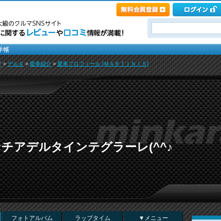
ア
>
デルタ
>
愛車紹介
>
愛車プロフィール [ＭＡＲＴＩＮＩ５]
チアデルタインテグラーレ(^^♪
フォトアルバム
ラップタイム
▼メニュー