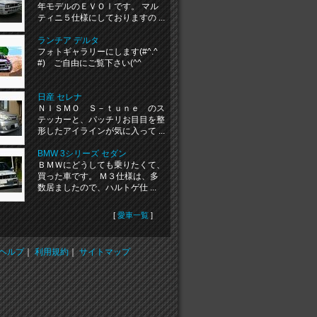
年モデルのＥＶＯⅠです。 マル
ティニ５仕様にしておりますの ...
ランチア デルタ
フォトギャラリーにします(#^.^
#) ご自由にご覧下さい(^^ゞ
日産 セレナ
ＮＩＳＭＯ Ｓ－ｔｕｎｅ のス
テッカーと、パッチリお目目を整
形したアイラインが気に入って ...
BMW 3シリーズ セダン
ＢＭＷにどうしても乗りたくて、
買った車です。 Ｍ３仕様は、多
数居ましたので、ハルトゲ仕 ...
[
愛車一覧
]
ヘルプ
｜
利用規約
｜
サイトマップ