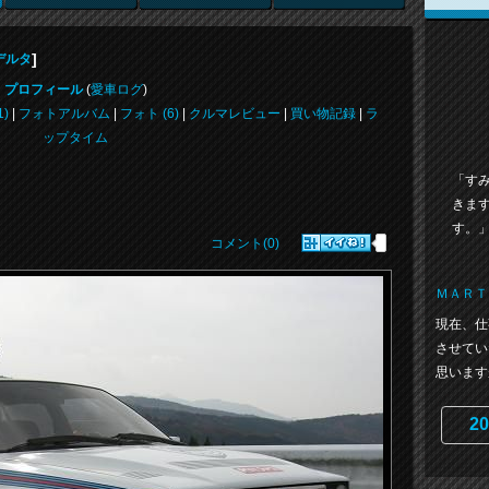
]
デルタ
プロフィール
(
愛車ログ
)
)
|
フォトアルバム
|
フォト (6)
|
クルマレビュー
|
買い物記録
|
ラ
ップタイム
「す
きま
す。
コメント(0)
ＭＡＲＴ
現在、仕
させてい
思います
20