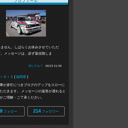
プロフィール
みません。しばらくお休みさせていただ
す。メッセージは、必ず返信致しま
」
何シテル？
06/15 21:59
ＩＮＩ５
[
福岡県
]
事が多忙につきブログのアップをスローに
ただきます。 メッセージの返答が遅れると
がご理解・ご了承ください。
8
214
フォロー
フォロワー