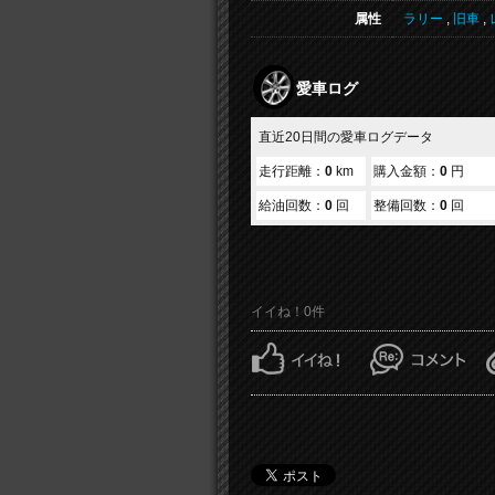
属性
ラリー
,
旧車
,
愛車ログ
直近20日間の愛車ログデータ
走行距離：
0
km
購入金額：
0
円
給油回数：
0
回
整備回数：
0
回
イイね！0件