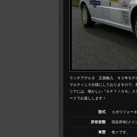
ランチアデルタ 正規輸入 ９２年モデ
マルティニ５仕様にしておりますので、
リアには、懐かしい『ＯＰＴＩＯＮ』ステ
ードでお返しします！
型式
エボリツォー
所有形態
現在所有(メイン
車歴
色々です。