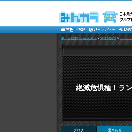
車・自動車SNSみんカラ
>
車種別情報
>
ランチ
絶滅危惧種！ラン
ブログ
愛車紹介