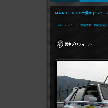
ＭＡＲＴＩＮＩ５の愛車
[
ランチア 
パーツレビュー
|
整備手帳
|
燃費記録 (1
愛車プロフィール