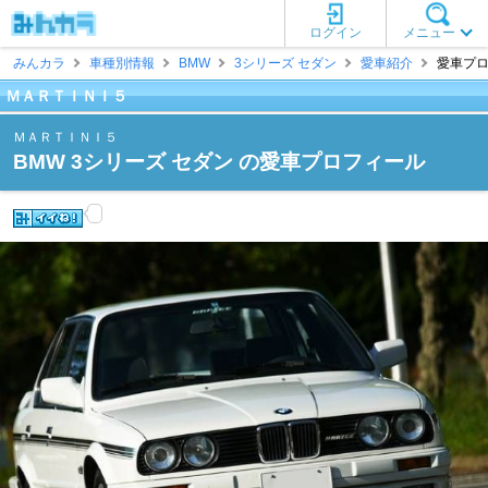
ログイン
メニュー
みんカラ
車種別情報
BMW
3シリーズ セダン
愛車紹介
愛車プロ
ＭＡＲＴＩＮＩ５
ＭＡＲＴＩＮＩ５
BMW 3シリーズ セダン の愛車プロフィール