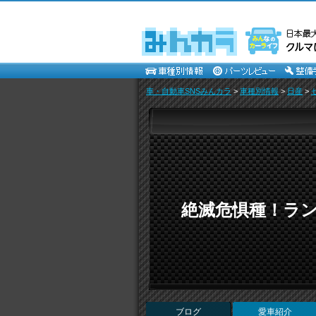
車・自動車SNSみんカラ
>
車種別情報
>
日産
>
絶滅危惧種！ラン
ブログ
愛車紹介