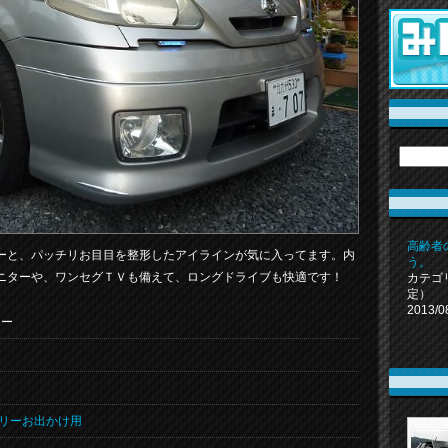
高齢者
ーと、パッチリお目目を整形したアイラインが気に入ってます。内
う。
ニターや、ワンセグＴＶも備えて、ロングドライブも快適です！
カテゴ
定）
2013/0
ター
リーお出かけ用