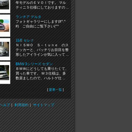
年モデルのＥＶＯⅠです。 マル
ティニ５仕様にしておりますの ...
ランチア デルタ
フォトギャラリーにします(#^.^
#) ご自由にご覧下さい(^^ゞ
日産 セレナ
ＮＩＳＭＯ Ｓ－ｔｕｎｅ のス
テッカーと、パッチリお目目を整
形したアイラインが気に入って ...
BMW 3シリーズ セダン
ＢＭＷにどうしても乗りたくて、
買った車です。 Ｍ３仕様は、多
数居ましたので、ハルトゲ仕 ...
[
愛車一覧
]
ヘルプ
｜
利用規約
｜
サイトマップ