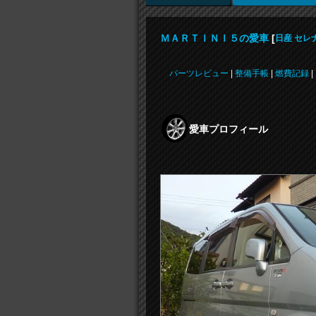
ＭＡＲＴＩＮＩ５の愛車
[
日産 セレ
パーツレビュー
|
整備手帳
|
燃費記録
|
愛車プロフィール