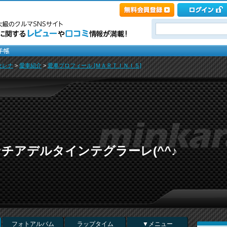
セレナ
>
愛車紹介
>
愛車プロフィール [ＭＡＲＴＩＮＩ５]
チアデルタインテグラーレ(^^♪
フォトアルバム
ラップタイム
▼メニュー