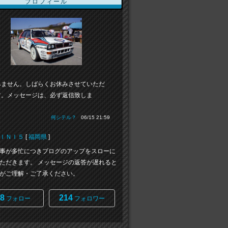
プロフィール
みません。しばらくお休みさせていただ
す。メッセージは、必ず返信致しま
」
何シテル？
06/15 21:59
ＩＮＩ５
[
福岡県
]
事が多忙につきブログのアップをスローに
ただきます。 メッセージの返答が遅れると
がご理解・ご了承ください。
8
214
フォロー
フォロワー