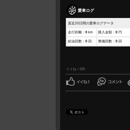
愛車ログ
直近20日間の愛車ログデータ
走行距離：
0
km
購入金額：
0
円
給油回数：
0
回
整備回数：
0
回
イイね！0件