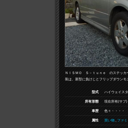
ＮＩＳＭＯ Ｓ－ｔｕｎｅ のステッカ
装は、新型に負けじとフリップダウンモ
型式
ハイウェイス
所有形態
現在所有(サブ)
車歴
色々・・・・
属性
買い物
,
ファミ