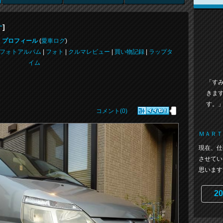
]
ナ
プロフィール
(
愛車ログ
)
フォトアルバム
|
フォト
|
クルマレビュー
|
買い物記録
|
ラップタ
イム
「す
きま
す。
コメント(0)
ＭＡＲＴ
現在、仕
させてい
思います
20