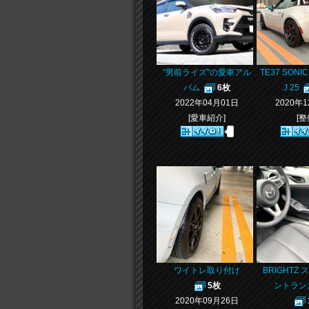
"男前ライズ"の愛車アル
TE37 SON
バム
6枚
J 25
2022年04月01日
2020年
[愛車紹介]
[整
ワイトレ取り付け
BRIGHTZ
5枚
ントラン
2020年09月26日