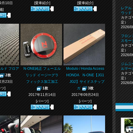
09月10日
[愛車紹介]
[愛車紹介]
レアル
備]
ウッド
カテゴ
定）
2026/0
フロン
スモー
カテゴ
定）
2026/0
ジムニ
ルド フロア
N-ONE純正 フューエル
Modulo / Honda Access
ルマー
カテゴ
2枚
リッド イージーグラ
HONDA N-ONE【JG1
定）
12月23日
フィックス加工加工
JG2】サイドステップ
2026/0
ーツ]
1枚
ガ
3枚
2017年11月14日
2017年09月24日
[パーツ]
[パーツ]