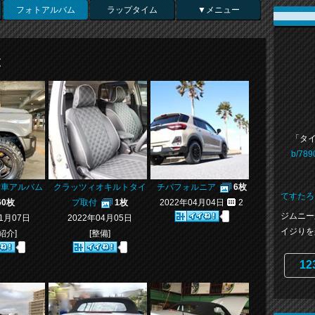
フォトアルバム
ラップタイム
▼メニュー
覧
「タ
b/789
愛車アルバム
クラッツィオキルトタイ
チバフォルニア
6枚
てすたろ
60枚
プ取付
1枚
2022年04月04日
2
ジムニー
01月07日
2022年04月05日
イジりを楽
紹介]
[整備]
12