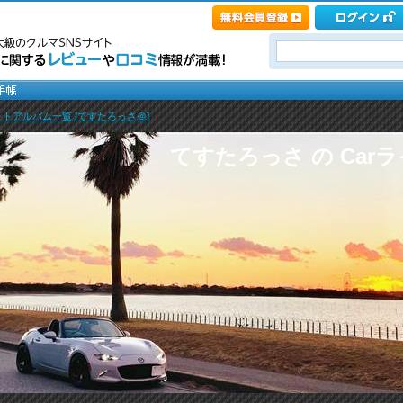
ォトアルバム一覧 [てすたろっさ＠]
てすたろっさ の Car