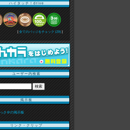
ハイタッチ！drive
[
全てのバッジをチェック (29)
]
ユーザー内検索
掲示板
っさ＠の掲示板
リンク・クリップ