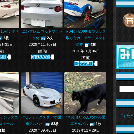
IC 16インチ７
エンブレム マットブラッ
RS-R TI2000 ダウンサス
3枚
ク化
2枚
取り付け・アライメント
12月31日
2020年11月08日
調整
4枚
備]
[整備]
2020年10月06日
[整備]
てすたろ
 ステンレスエ
"セラミックスター"の愛
"その他 いろんなの"の愛
スモール
車アルバム
83枚
車アルバム
1枚
1枚
2020年09月05日
2019年12月29日