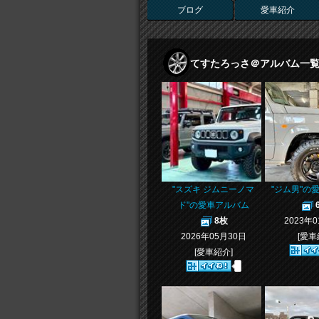
ブログ
愛車紹介
てすたろっさ＠アルバム一
"スズキ ジムニーノマ
"ジム男"の
ド"の愛車アルバム
8枚
2023年
2026年05月30日
[愛車
[愛車紹介]