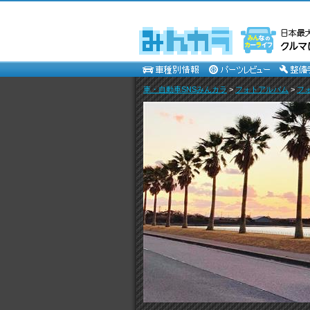
車・自動車SNSみんカラ
>
フォトアルバム
>
フ