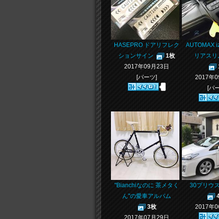
HASEPRO ドアリフレク
AUTOMAX 
ションサイン
1枚
リアスリ
2017年09月23日
[パーツ]
2017年
[パ
"Bianchiなのに 茶メタく
30プリウ
ん"の愛車アルバム
3枚
2017年
2017年07月29日