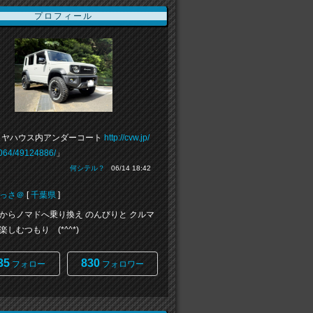
プロフィール
イヤハウス内アンダーコート
http://cvw.jp/
064/49124886/
」
何シテル？
06/14 18:42
っさ＠
[
千葉県
]
からノマドへ乗り換え のんびりと クルマ
しむつもり (*^^*)
35
830
フォロー
フォロワー