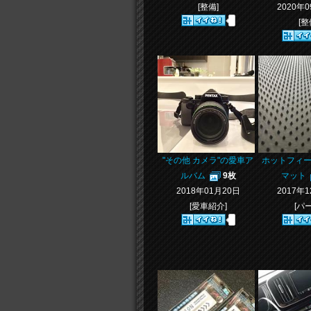
[整備]
2020年
[整
"その他 カメラ"の愛車ア
ホットフィー
ルバム
9枚
マット
2018年01月20日
2017年
[愛車紹介]
[パ