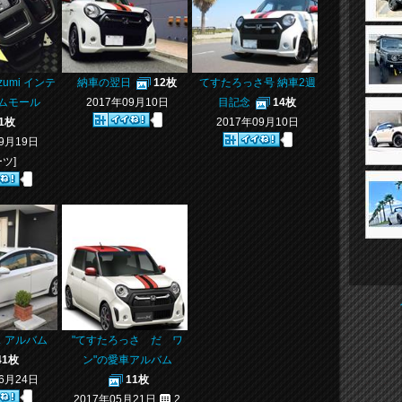
izumi インテ
納車の翌日
12枚
てすたろっさ号 納車2週
ムモール
2017年09月10日
目記念
14枚
1枚
2017年09月10日
09月19日
ーツ]
ス アルバム
"てすたろっさ だ ワ
41枚
ン"の愛車アルバム
06月24日
11枚
2017年05月21日
2