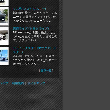
ジム男 (スズキ ジムニー)
以前から乗ってみたかった ジム
ニー！ 街乗りメインですが、 せ
っかくなんでジムニーらし ...
男前ライズ (トヨタ ライズ)
ND roadsterから乗り換え。 思い
ついたら直ぐに乗りたい性格なの
で、ナチュラルベ ...
セラミックスター (マツダ ロード
スター)
若い頃、欲しかったロードスター
! とうとう買いました(^_^) カラー
はセラミックメタ ...
[
愛車一覧
]
ヘルプ
｜
利用規約
｜
サイトマップ