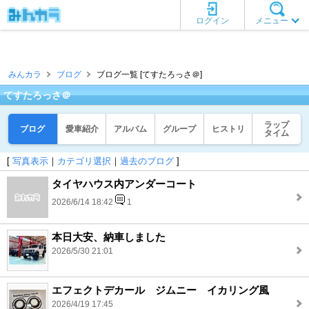
ログイン
メニュー
みんカラ
ブログ
ブログ一覧 [てすたろっさ＠]
てすたろっさ＠
ラップ
ブログ
愛車紹介
アルバム
グループ
ヒストリ
タイム
[
写真表示
｜
カテゴリ選択
｜
過去のブログ
]
タイヤハウス内アンダーコート
2026/6/14 18:42
1
本日大安、納車しました
2026/5/30 21:01
エフェクトデカール ジムニー イカリング風
2026/4/19 17:45