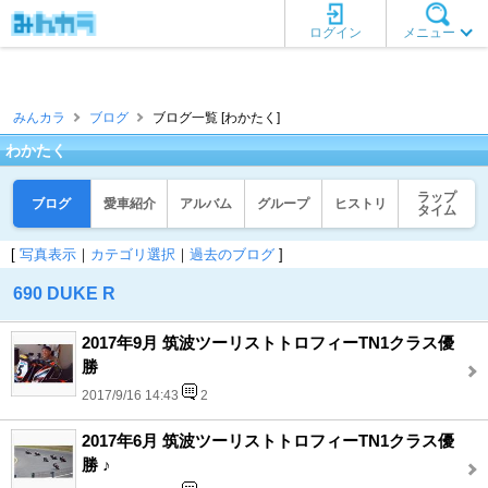
ログイン
メニュー
みんカラ
ブログ
ブログ一覧 [わかたく]
わかたく
ラップ
ブログ
愛車紹介
アルバム
グループ
ヒストリ
タイム
[
写真表示
｜
カテゴリ選択
｜
過去のブログ
]
690 DUKE R
2017年9月 筑波ツーリストトロフィーTN1クラス優
勝
2017/9/16 14:43
2
2017年6月 筑波ツーリストトロフィーTN1クラス優
勝 ♪