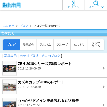
ログイン
メニュー
みんカラ
ブログ
ブログ一覧 [わかたく]
わかたく
ラップ
ブログ
愛車紹介
アルバム
グループ
ヒストリ
タイム
[
写真表示
｜
カテゴリ選択
｜
過去のブログ
]
ZEN-2018シリーズ第6戦レポート
2018/12/26 09:55
カズキカップ2018のレポート ♪
2018/12/14 00:39
うっかりドメイン更新忘れ＆近状報告
2018/11/19 20:58