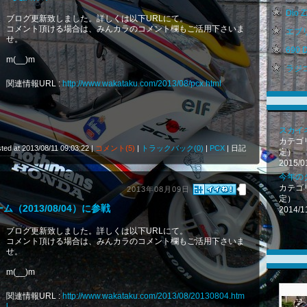
Dio ZX
ブログ更新致しました。詳しくは以下URLにて。
コメント頂ける場合は、みんカラのコメント欄もご活用下さいま
エブリ
せ。
690 D
m(__)m
ラジコン
関連情報URL :
http://www.wakataku.com/2013/08/pcx.html
スカイネッ
カテゴ
ted at 2013/08/11 09:03:22 |
コメント(5)
|
トラックバック(0)
|
PCX
| 日記
定）
2015/0
今年の
カテゴ
2013年08月09日
定）
（2013/08/04）に参戦
2014/1
ブログ更新致しました。詳しくは以下URLにて。
コメント頂ける場合は、みんカラのコメント欄もご活用下さいま
せ。
m(__)m
関連情報URL :
http://www.wakataku.com/2013/08/20130804.htm
l