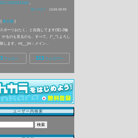
865717/42333319/
」
何シテル？
12/26 09:55
[
東京都
]
スポーツおたく、と自負してます(笑) 2輪
、やるのも見るのも、すべて。(^_^) よろし
します。m(__)m ↓ メイン...
3
213
フォロー
フォロワー
ユーザー内検索