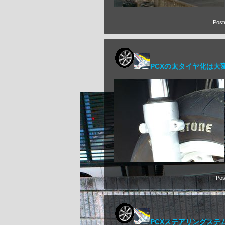
Post
PCXの太タイヤ化は大
Pos
PCXステアリングステ