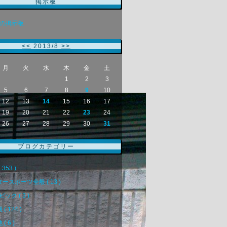
掲示板
の掲示板
<<
2013/8
>>
月
火
水
木
金
土
1
2
3
5
6
7
8
9
10
12
13
14
15
16
17
19
20
21
22
23
24
26
27
28
29
30
31
ブログカテゴリー
 353 )
ースポーツ全般 ( 13 )
ック ( 3 )
( 124 )
( 6 )