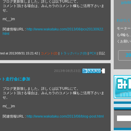
ブログ更新致しました。詳しくは以下URLにて。
jp/b/
コメント頂ける場合は、みんカラのコメント欄もご活用下さいま
せ。
m(__)m
わかたく
モーター
関連情報URL :
http://www.wakataku.com/2013/08/pcx20130922.
html
も4輪も
くお願い致
ted at 2013/08/31 15:21:42 |
コメント(2)
|
トラックバック(0)
|
PCX
| 日記
20
2013年08月23日
ット走行会に参加
ブログ更新致しました。詳しくは以下URLにて。
コメント頂ける場合は、みんカラのコメント欄もご活用下さいま
せ。
m(__)m
関連情報URL :
http://www.wakataku.com/2013/08/blog-post.html