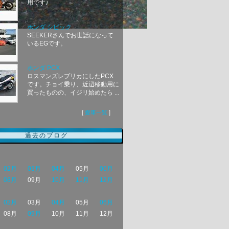
用です♪
ホンダ シビック
SEEKERさんでお世話になって
いるEGです。
ホンダ PCX
ロスマンズレプリカにしたPCX
です。チョイ乗り、近辺移動用に
買ったものの、イジリ始めたら ...
[
愛車一覧
]
過去のブログ
02月
03月
04月
05月
06月
08月
09月
10月
11月
12月
02月
03月
04月
05月
06月
08月
09月
10月
11月
12月