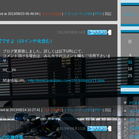
ed at 2013/08/23 05:46:04 |
コメント(11)
|
トラックバック(0)
|
PCX
| 日記
わかたく
2013年08月14日
変ですよ（13インチ化含む）
日
ブログ更新致しました。詳しくは以下URLにて。
4
コメント頂ける場合は、みんカラのコメント欄もご活用下さいま
せ。
11
18
m(__)m
25
関連情報URL :
http://www.wakataku.com/2013/08/pcx13.html
PCX (
ted at 2013/08/14 10:27:41 |
コメント(4)
|
トラックバック(0)
|
PCX
| 日記
モータ
EGシビ
日記帳 
2013年08月11日
その他 
ムの交換作業