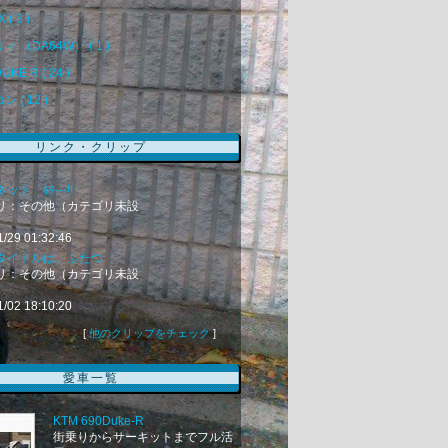
 ( 3 )
ィ （DA64W） ( 1 )
UKE R ( 24 )
 ( 12 )
リンク・クリップ
ト ｷﾀ---!!
リ：その他（カテゴリ未設
1/29 01:32:46
タイトルは、ふたつ
リ：その他（カテゴリ未設
1/02 18:10:20
[
他のクリップをチェック
]
愛車一覧
KTM 690Duke-R
街乗りからサーキットまでフル活