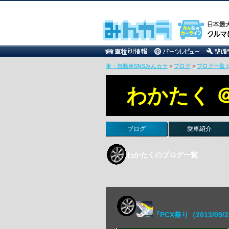
車・自動車SNSみんカラ
>
ブログ
>
ブログ一覧 [
わかたく ＠
ブログ
愛車紹介
わかたくのブログ一覧
『PCX祭り（2013/09