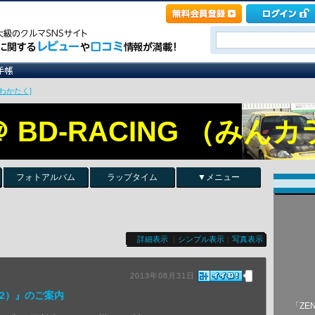
わかたく]
 BD-RACING （みん
フォトアルバム
ラップタイム
▼メニュー
詳細表示
｜
シンプル表示
｜
写真表示
2013年08月31日
/22）』のご案内
「ZE