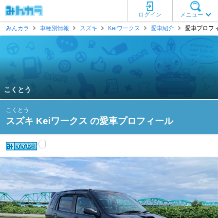
ログイン
メニュー
みんカラ
車種別情報
スズキ
Keiワークス
愛車紹介
愛車プロフィ
こくとう
こくとう
スズキ Keiワークス の愛車プロフィール