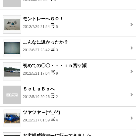
モントレーへＧＯ！
2012/7/29 21:54
5
こんなに遅かったか？
2012/6/27 23:42
3
初めての〇〇・・・ｉｎ宮ケ瀬
2012/5/21 17:04
9
ＳｃＬａＢｏへ
2012/5/19 20:26
2
ツヤツヤ～(*^_^*)
2012/5/17 01:39
4
お客様感謝デーに行ってきました