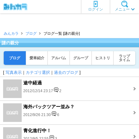
ログイン
メニュー
みんカラ
ブログ
ブログ一覧 [謎の親分]
謎の親分
ラップ
ブログ
愛車紹介
アルバム
グループ
ヒストリ
タイム
[
写真表示
｜
カテゴリ選択
｜
過去のブログ
]
途中経過
2012/12/14 23:17
2
海外パックツアー並み？
2012/9/26 21:30
6
青化進行中！
2012/9/5 22:55
3