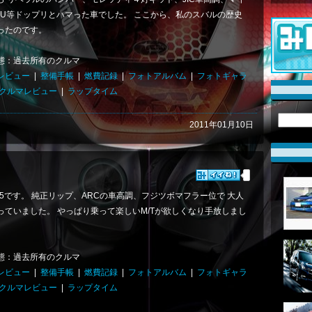
CU等ドップリとハマった車でした。 ここから、私のスバルの歴史
ったのです。
態：過去所有のクルマ
レビュー
|
整備手帳
|
燃費記録
|
フォトアルバム
|
フォトギャラ
クルマレビュー
|
ラップタイム
2011年01月10日
E5です。 純正リップ、ARCの車高調、フジツボマフラー位で 大人
っていました。 やっぱり乗って楽しいM/Tが欲しくなり手放しまし
態：過去所有のクルマ
レビュー
|
整備手帳
|
燃費記録
|
フォトアルバム
|
フォトギャラ
クルマレビュー
|
ラップタイム