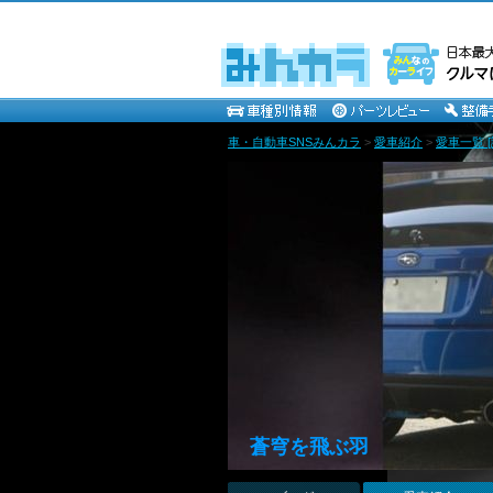
車・自動車SNSみんカラ
>
愛車紹介
>
愛車一覧 
蒼穹を飛ぶ羽