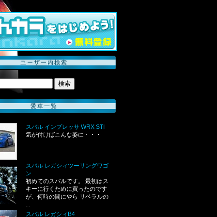
ユーザー内検索
愛車一覧
スバル インプレッサ WRX STI
気が付けばこんな姿に・・・
スバル レガシィツーリングワゴ
ン
初めてのスバルです。 最初はス
キーに行くために買ったのです
が、何時の間にやら リベラルの
...
スバル レガシィB4