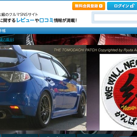
[謎の親分]