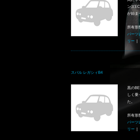
ンズE
が始ま
所有形
パーツ
リー
|
スバル レガシィB4
黒のB
しく乗
た。
所有形
パーツ
リー
|