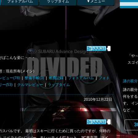
フォトアルバム
ラップタイム
▼メニュー
「や～
けばこんな姿に・・・
スゴ
態：現在所有(メイン)
ビュー(78)
|
整備手帳(3)
|
燃費記録
|
フォトアルバム
|
フォト
謎の親分
ー(53)
|
クルマレビュー
|
ラップタイム
謎の親分
何をする
2010年12月22日
す。 イ
など ...
3
のスバルです。 最初はスキーに行くために買ったのですが、何時の
ら リベラルのバンパー、モレッティ４灯キット、JIC車高調、マイ