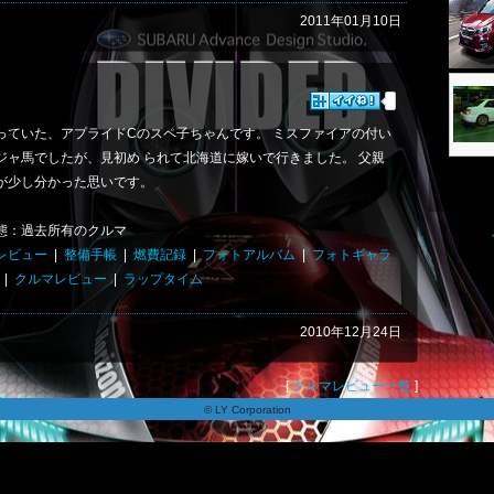
2011年01月10日
っていた、アプライドCのスペ子ちゃんです。 ミスファイアの付い
ジャ馬でしたが、見初め られて北海道に嫁いで行きました。 父親
が少し分かった思いです。
態：過去所有のクルマ
レビュー
|
整備手帳
|
燃費記録
|
フォトアルバム
|
フォトギャラ
|
クルマレビュー
|
ラップタイム
2010年12月24日
[
クルマレビュー一覧
]
© LY Corporation