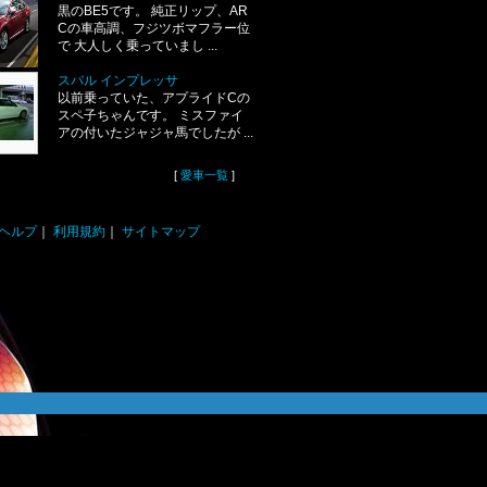
黒のBE5です。 純正リップ、AR
Cの車高調、フジツボマフラー位
で 大人しく乗っていまし ...
スバル インプレッサ
以前乗っていた、アプライドCの
スペ子ちゃんです。 ミスファイ
アの付いたジャジャ馬でしたが ...
[
愛車一覧
]
ヘルプ
｜
利用規約
｜
サイトマップ