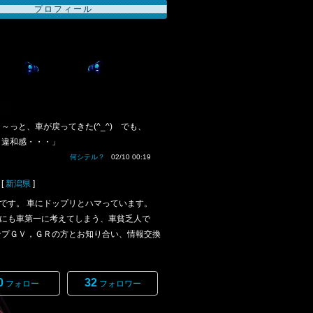
プロフィール
～っと、車が戻ってきた(^_^) でも、
イ違和感・・・」
何シテル？
02/10 00:19
[
新潟県
]
です。 車にドップリとハマっています。
にも車第一に考えてしまう、車貧乏人で
ンプＧＶ，ＧＲの方とお知り合い、情報交換
0
32
フォロー
フォロワー