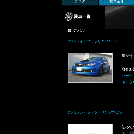
ブログ
愛車紹介
愛車一覧
スバル
スバル インプレッサ WRX STI
気が付
所有形
パーツレ
ギャラリ
スバル レガシィツーリングワゴン
初めて
間にや