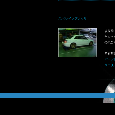
スバル インプレッサ
以前乗
たジャ
の気分
所有形
パーツ
リー(1)