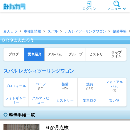
ログイン
メニュー
みんカラ
車種別情報
スバル
レガシィツーリングワゴン
整備手帳
ＢＲ９まんたろう
ラップ
ブログ
愛車紹介
アルバム
グループ
ヒストリ
タイム
スバル レガシィツーリングワゴン
フォトアル
パーツ
整備
燃費
プロフィール
バム
(35)
(45)
(181)
(1)
フォトギャラ
クルマレビ
ヒストリー
愛車ログ
買い物
リー
ュー
整備手帳一覧
６か月点検