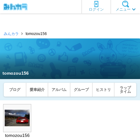
ログイン
メニュー
みんカラ
tomozou156
tomozou156
ラップ
ブログ
愛車紹介
アルバム
グループ
ヒストリ
タイム
tomozou156