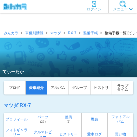
ログイン
メニュー
みんカラ
車種別情報
マツダ
RX-7
整備手帳
整備手帳一覧 [てぃ
てぃーたか
ラップ
ブログ
愛車紹介
アルバム
グループ
ヒストリ
タイム
マツダ RX-7
フォトアル
パーツ
整備
プロフィール
燃費
バム
(27)
(2)
フォトギャラ
クルマレビ
ヒストリー
愛車ログ
買い物
リー
ュー