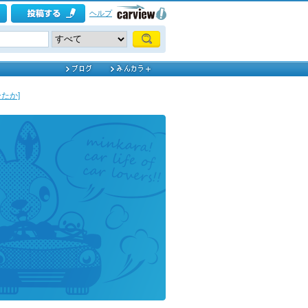
ヘルプ
たか]