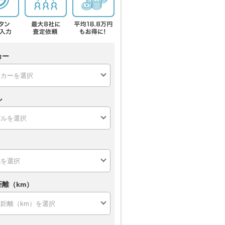
カー
ル
距離（km）