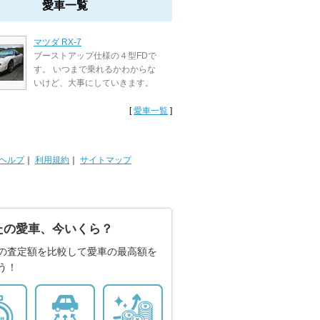
愛車一覧
マツダ RX-7
ブーストアップ仕様の４型FDで
す。 いつまで乗れるかわからな
いけど、大事にしていきます。
[
愛車一覧
]
ヘルプ
｜
利用規約
｜
サイトマップ
たの愛車、今いくら？
の査定額を比較して愛車の最高額を
う！