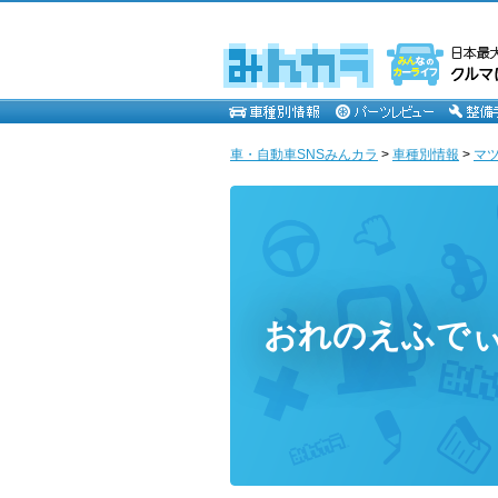
車・自動車SNSみんカラ
>
車種別情報
>
マ
おれのえふで