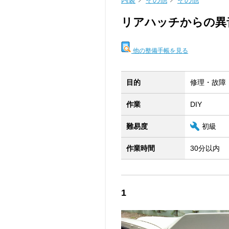
内装
その他
その他
リアハッチからの異
他の整備手帳を見る
目的
修理・故障
作業
DIY
難易度
初級
作業時間
30分以内
1