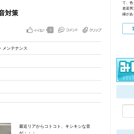
て、色
老若男
音対策
縁があ
0
・メンテナンス
最近リアからコトコト、キシキシな音
が・・・。