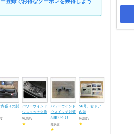
マイカー登録でお得なクーポンを獲得しよう
ア内張りの製
パワーウインド
パワーウインド
56号。右ドア
ウスイッチ交換
ウスイッチ対策
内装
品取り付け
度:
難易度:
難易度:
★
★
難易度:
★