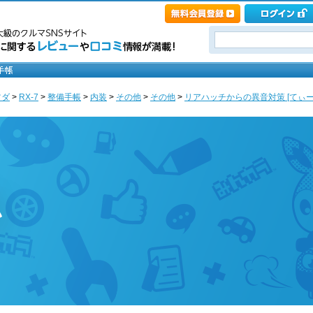
ツダ
>
RX-7
>
整備手帳
>
内装
>
その他
>
その他
>
リアハッチからの異音対策 [てぃー
ぃ