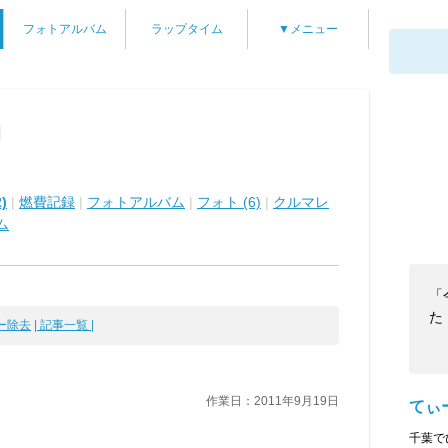
フォトアルバム
ラップタイム
▼メニュー
]
)
|
燃費記録
|
フォトアルバム
|
フォト (6)
|
クルマレ
ム
「
た
カー除去
| 記事一覧 |
作業日：2011年9月19日
てぃ
千葉で