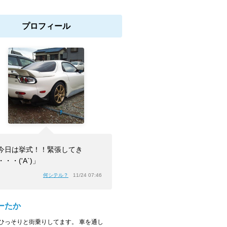
プロフィール
今日は挙式！！緊張してき
・・・('A`)」
何シテル？
11/24 07:46
ーたか
ひっそりと街乗りしてます。 車を通し