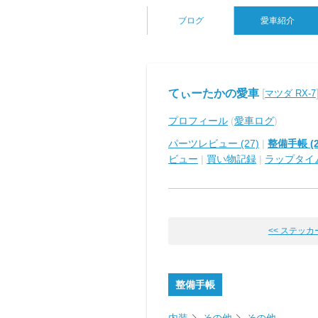
ブログ
愛車紹介
てぃーたかの愛車
[
マツダ RX-7
プロフィール
(
愛車ログ
)
パーツレビュー (27)
|
整備手帳 (2
ビュー
|
買い物記録
|
ラップタイ
<< ステッ
整備手帳