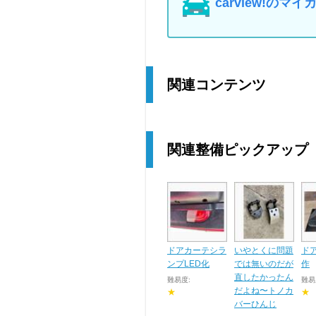
carview!の
関連コンテンツ
関連整備ピックアップ
ドアカーテシラ
いやとくに問題
ド
ンプLED化
では無いのだが
作
直したかったん
難易度:
難易
だよね〜トノカ
★
★
バーひんじ