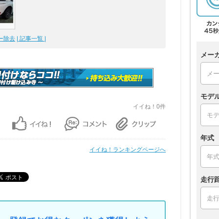
カー除去
| 記事一覧 |
メー
モデ
イイね！0件
年式
イイね！ランキングページへ
走行