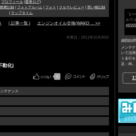
プロフィール
(
愛車ログ
)
燃費記録
|
フォトアルバム
|
フォト
|
クルマレビュー
|
買い物記録
|
ラップタイム
「[パ
ルワ
き
| 記事一覧 |
エンジンオイル交換(WAKO ... >>
46565
作業日：2011年10月30日
akihiro
メンテナ
いて活用
ト走行を
足：純...
不動化)
0
1
メンテナンス