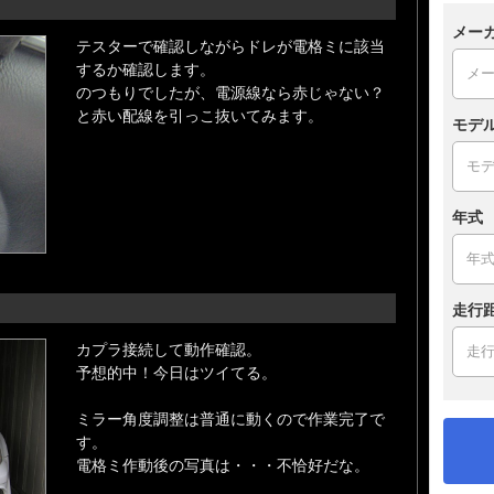
メー
テスターで確認しながらドレが電格ミに該当
するか確認します。
のつもりでしたが、電源線なら赤じゃない？
と赤い配線を引っこ抜いてみます。
モデ
年式
走行
カプラ接続して動作確認。
予想的中！今日はツイてる。
ミラー角度調整は普通に動くので作業完了で
す。
電格ミ作動後の写真は・・・不恰好だな。