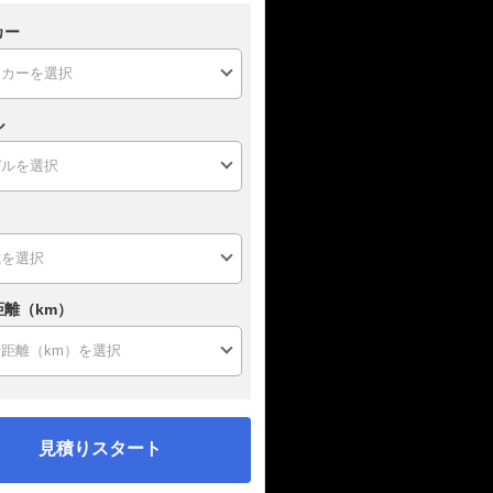
カー
ル
距離（km）
見積りスタート