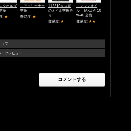
ンクホルダ
エアクリーナー
112310キロ夏
エンジンオイ
交換
交換
のオイル交換祭
ル TAKUMI 10
り
w-40 交換
度:
★
難易度:
★
難易度:
★
難易度:
★★
トップ
 パーツレビュー
コメントする