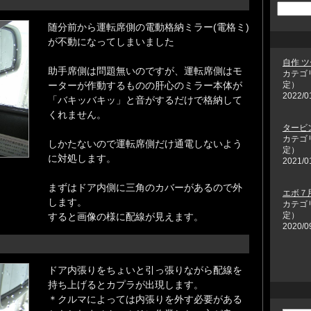
随分前から運転席側の電動格納ミラー(電格ミ)
が不動になってしまいました
自作 
助手席側は問題無いのですが、運転席側はモ
カテゴ
定）
ーターが作動するものの肝心のミラー本体が
2022/0
「バキッバキッ」と音がするだけで格納して
くれません。
タービ
カテゴ
しかたないので運転席側だけ通電しないよう
定）
に対処します。
2021/0
まずはドア内側に三角のカバーがあるので外
エボ７
します。
カテゴ
定）
すると画像の様に配線が見えます。
2020/0
ドア内張りをちょいと引っ張りながら配線を
持ち上げるとカプラが出現します。
＊クルマによっては内張りを外す必要がある