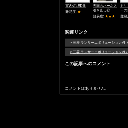
室内灯LED化
天国のハーネス
ドリ
引き直し⑥
ーの
難易度:
★
難易度:
★★★
難易
関連リンク
> 三菱 ランサーエボリューションVI 
> 三菱 ランサーエボリューションVI
この記事へのコメント
コメントはありません。