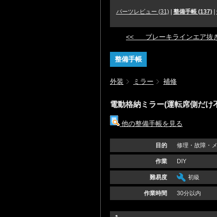
パーツレビュー (31)
|
整備手帳 (137)
|
<< ブレーキラインエア抜
整備手帳
外装
ミラー
補修
電動格納ミラー(運転席側だけ
他の整備手帳を見る
目的
修理・故障・
作業
DIY
難易度
初級
作業時間
30分以内