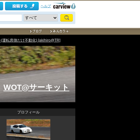
ヘルプ
転席側だけ不動化) [akihiro@TR]
WOT@サーキット
プロフィール