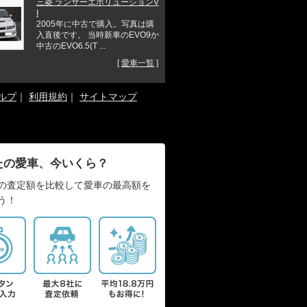
三菱 ランサーエボリューションV
I
2005年に中古で購入。写真は購
入直後です。 当時新車のEVO9か
中古のEVO6.5(T ...
[
愛車一覧
]
ルプ
｜
利用規約
｜
サイトマップ
たの愛車、今いくら？
の査定額を比較して愛車の最高額を
う！