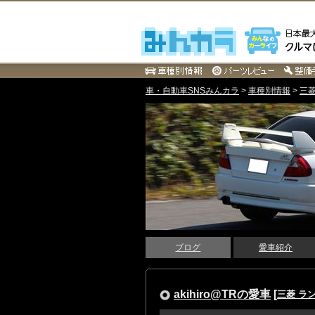
車・自動車SNSみんカラ
>
車種別情報
>
三
ブログ
愛車紹介
akihiro@TRの愛車
[
三菱 ラ