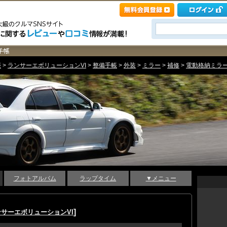
菱
>
ランサーエボリューションVI
>
整備手帳
>
外装
>
ミラー
>
補修
>
電動格納ミラー(運
フォトアルバム
ラップタイム
▼メニュー
]
ンサーエボリューションVI