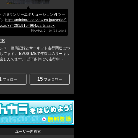
ーツ]
#ランサーエボリューションVI
ツー
ゴン
https://minkara.carview.co.jp/userid/9
/car/774281/9154964/parts.aspx
」
何シテル？
04/24 14:43
@TR
ンス・整備記録とサーキット走行関連につ
してます。 EVO6TMEで年数回のサーキッ
楽しんでます。 以下条件にて走行中 ・
1
15
フォロー
フォロワー
ユーザー内検索