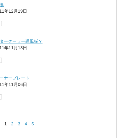
換
011年12月19日
タークーラー導風板？
011年11月13日
ーナープレート
011年11月06日
1
2
3
4
5