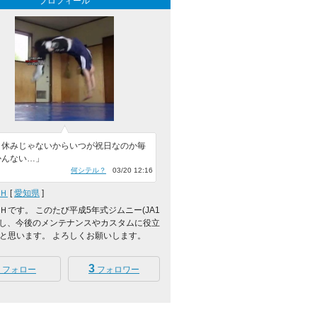
プロフィール
日休みじゃないからいつが祝日なのか毎
かんない…」
何シテル？
03/20 12:16
Ｈ
[
愛知県
]
Ｈです。 このたび平成5年式ジムニー(JA1
入し、今後のメンテナンスやカスタムに役立
と思います。 よろしくお願いします。
3
フォロー
フォロワー