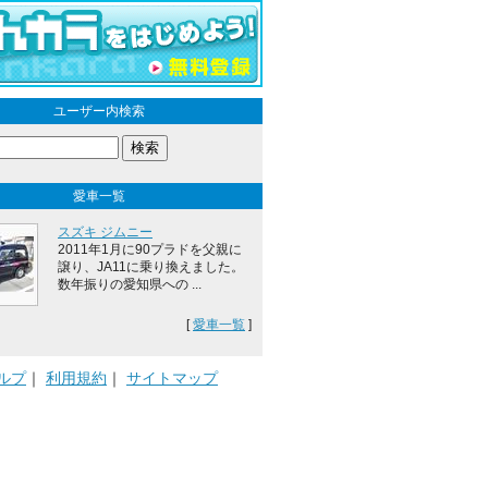
ユーザー内検索
愛車一覧
スズキ ジムニー
2011年1月に90プラドを父親に
譲り、JA11に乗り換えました。
数年振りの愛知県への ...
[
愛車一覧
]
ルプ
｜
利用規約
｜
サイトマップ