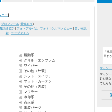
]
ムニー
プロフィール
(
愛車ログ
)
費記録 (20)
|
フォトアルバム
|
フォト
|
クルマレビュー
|
買い物記
録
|
ラップタイム
「祝
駆動系
回わ
グリル・エンブレム
ワイパー
マッソー
その他（外装）
マッソー
シフト・スイッチ
1)を購
マット・カーテン
てたらな
その他（内装）
マフラー
3
冷却系
点火系
電装パーツ