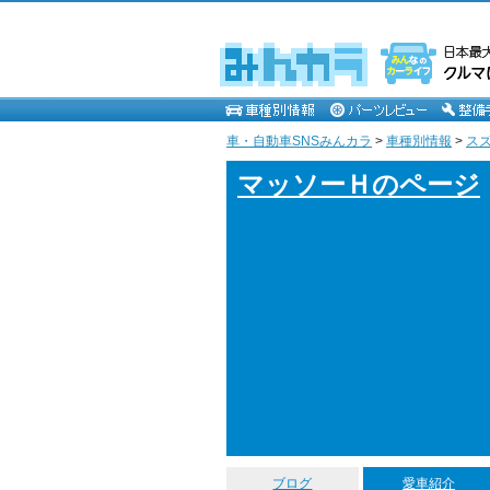
車・自動車SNSみんカラ
>
車種別情報
>
ス
マッソーＨのページ
ブログ
愛車紹介