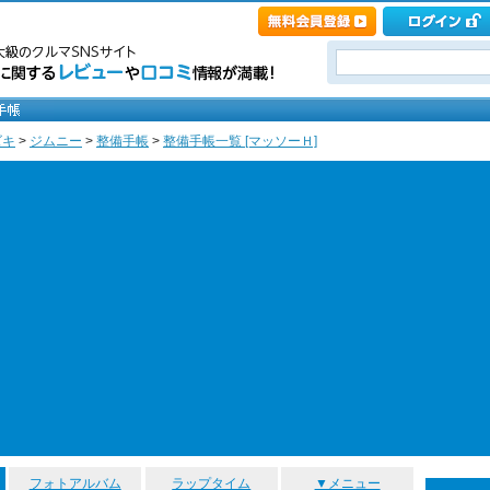
ズキ
>
ジムニー
>
整備手帳
>
整備手帳一覧 [マッソーＨ]
フォトアルバム
ラップタイム
▼メニュー