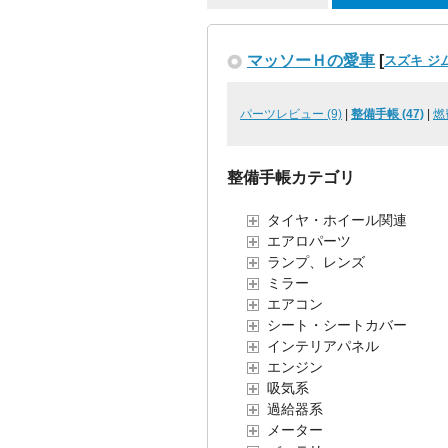
マッソーＨの愛車
[
スズキ ジ
パーツレビュー (9)
|
整備手帳 (47)
|
燃
整備手帳カテゴリ
タイヤ・ホイール関連
エアロパーツ
ランプ、レンズ
ミラー
エアコン
シート・シートカバー
インテリアパネル
エンジン
吸気系
過給器系
メーター