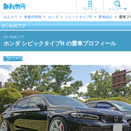
ログイン
メニュー
みんカラ
車種別情報
ホンダ
シビックタイプR
愛車紹介
愛車プ
かいわれフク
かいわれフク
ホンダ シビックタイプR の愛車プロフィール