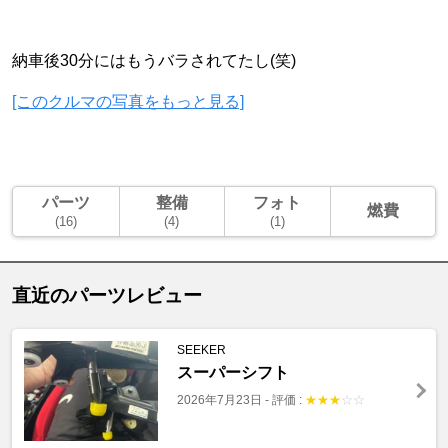
納車後30分にはもうバラされてたし(笑)
[このクルマの写真をもっと見る]
パーツ
整備
フォト
燃費
(16)
(4)
(1)
直近のパーツレビュー
SEEKER
スーパーシフト
2026年7月23日
-
評価 :
★
★
★
☆
☆