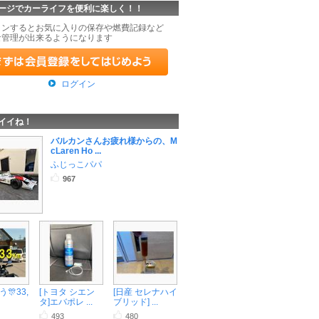
ージでカーライフを便利に楽しく！！
インするとお気に入りの保存や燃費記録など
な管理が出来るようになります
ログイン
イイね！
バルカンさんお疲れ様からの、M
cLaren Ho ...
ふじっこパパ
967
🎊33,
[トヨタ シエン
[日産 セレナハイ
タ]エバポレ ...
ブリッド] ...
493
480