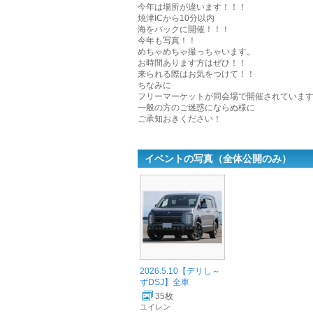
今年は場所が違います！！！
焼津ICから10分以内
海をバックに開催！！！
今年も写真！！
めちゃめちゃ撮っちゃいます。
お時間あります方はぜひ！！
来られる際はお気をつけて！！
ちなみに
フリーマーケットが同会場で開催されていま
一般の方のご迷惑にならぬ様に
ご承知おきください！
イベントの写真（全体公開のみ）
2026.5.10【デリし～
ずDSJ】全車
35枚
ユイレン