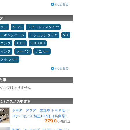
もっと見る
グ
ュラン
ZC33S
スタッドレスタイヤ
ターキャンペーン
ミシュランタイヤ
STI
ドニング
X-ICE
SUBARU
ティング
ラーメン
ミニカー
ンクホルダー
もっと見る
た車
クルマはありません。
にオススメの中古車
トヨタ アクア 禁煙車 トヨタセー
フティセンス 純正10.5イ（兵庫県）
279.0
万円
(税込)