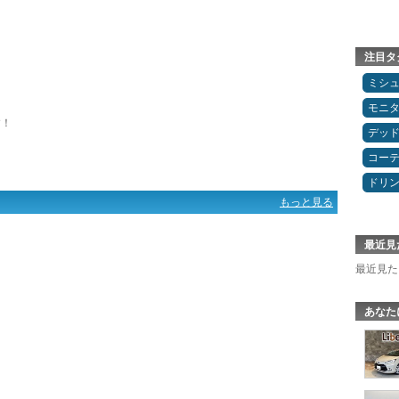
注目タ
ミシ
モニ
す！
デッ
コー
ドリ
もっと見る
最近見
最近見た
あなた