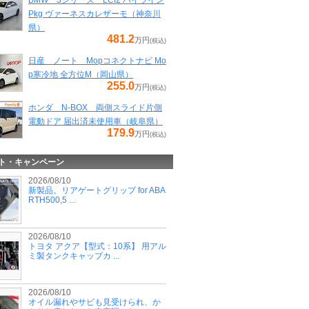
BMW 3シリーズ LCI2 ハイライン
Pkg ヴァーネスカレザーモ（神奈川
県）
481.2
万円
(税込)
日産 ノート Mopコネクトナビ Mo
p寒冷地 全方位M（岡山県）
255.0
万円
(税込)
ホンダ N-BOX 両側スライド片側
電動ドア 届出済未使用車（岐阜県）
179.9
万円
(税込)
ト・キャンペーン
2026/08/10
新製品。リアゲートグリップ for ABA
RTH500,5 ...
2026/08/10
トヨタ アクア【型式：10系】 用アル
ミ製タンクキャップカ ...
2026/08/10
オイル漏れやサビも見受けられ、か