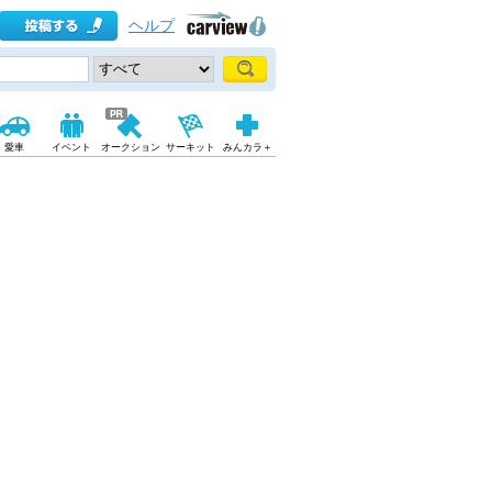
ヘルプ
愛車
イベント
オークション
サーキット
みんカラ＋