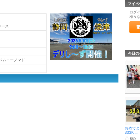
マイペ
ログ
様々
ペース
今日の
キ ジムニーノマド
おめでとう
333K ...
580