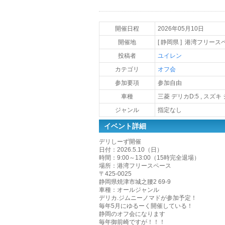
開催日程
2026年05月10日
開催地
[ 静岡県 ] 港湾フリース
投稿者
ユイレン
カテゴリ
オフ会
参加要項
参加自由
車種
三菱 デリカD:5 , スズ
ジャンル
指定なし
イベント詳細
デリしーず開催
日付：2026.5.10（日）
時間：9:00～13:00（15時完全退場）
場所：港湾フリースペース
〒425-0025
静岡県焼津市城之腰2 69-9
車種：オールジャンル
デリカ.ジムニーノマドが参加予定！
毎年5月にゆるーく開催している！
静岡のオフ会になります
毎年御前崎ですが！！！