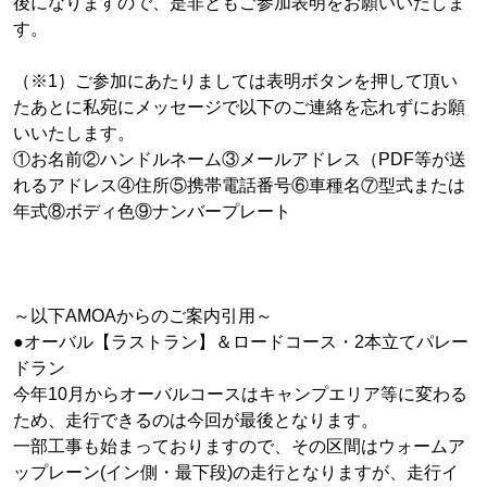
後になりますので、是非ともご参加表明をお願いいたしま
す。
（※1）ご参加にあたりましては表明ボタンを押して頂い
たあとに私宛にメッセージで以下のご連絡を忘れずにお願
いいたします。
①お名前②ハンドルネーム③メールアドレス（PDF等が送
れるアドレス④住所⑤携帯電話番号⑥車種名⑦型式または
年式⑧ボディ色⑨ナンバープレート
～以下AMOAからのご案内引用～
●オーバル【ラストラン】＆ロードコース・2本立てパレー
ドラン
今年10月からオーバルコースはキャンプエリア等に変わる
ため、走行できるのは今回が最後となります。
一部工事も始まっておりますので、その区間はウォームア
ップレーン(イン側・最下段)の走行となりますが、走行イ