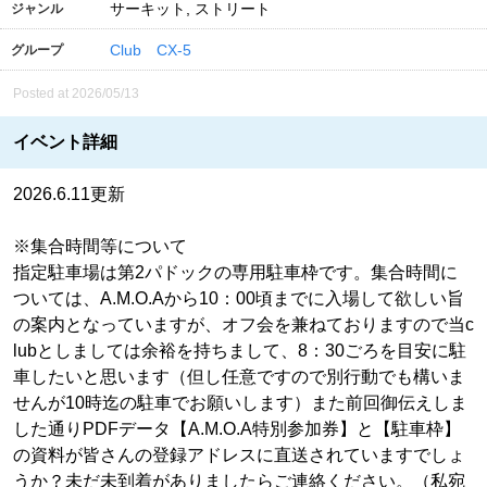
サーキット, ストリート
ジャンル
Club CX-5
グループ
Posted at 2026/05/13
イベント詳細
2026.6.11更新
※集合時間等について
指定駐車場は第2パドックの専用駐車枠です。集合時間に
ついては、A.M.O.Aから10：00頃までに入場して欲しい旨
の案内となっていますが、オフ会を兼ねておりますので当c
lubとしましては余裕を持ちまして、8：30ごろを目安に駐
車したいと思います（但し任意ですので別行動でも構いま
せんが10時迄の駐車でお願いします）また前回御伝えしま
した通りPDFデータ【A.M.O.A特別参加券】と【駐車枠】
の資料が皆さんの登録アドレスに直送されていますでしょ
うか？未だ未到着がありましたらご連絡ください。（私宛