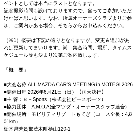
ベントとしては本当にラストとなります。
記念撮影時間も設けておりますので、奮ってご参加いただ
ければと思います。なお、所属オーナーズクラブよりご参
加、ご案内がある場合、そちらからお申込みください。
（※1）概要は下記の通りとなりますが、変更＆追加があ
れば更新してまいります。尚、集合時間、場所、タイムス
ケジュール等も決まり次第ご案内致します。
「概 要」
■大会名称 ALL MAZDA CAR'S MEETING in MOTEGI 2026
■開催日程 2026年6月21日（日）【雨天決行】
■主 管：Ｂ－Sports（株式会社ビースポーツ）
■協力団体：A.M.O.A(全マツダ・オーナーズクラブ連合)
■開催場所：モビリティリゾートもてぎ（コース全長：4,8
01km）
栃木県芳賀郡茂木町桧山120-1