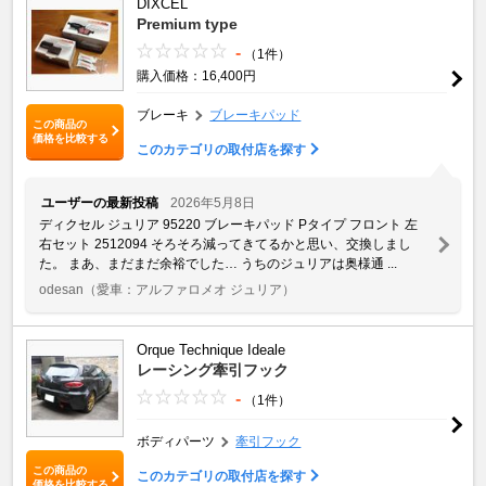
DIXCEL
Premium type
-
（1件）
購入価格：16,400円
ブレーキ
ブレーキパッド
この商品の
価格を比較する
このカテゴリの取付店を探す
ユーザーの最新投稿
2026年5月8日
ディクセル ジュリア 95220 ブレーキパッド Pタイプ フロント 左
右セット 2512094 そろそろ減ってきてるかと思い、交換しまし
た。 まあ、まだまだ余裕でした… うちのジュリアは奥様通 ...
odesan
（愛車：アルファロメオ ジュリア）
Orque Technique Ideale
レーシング牽引フック
-
（1件）
ボディパーツ
牽引フック
この商品の
このカテゴリの取付店を探す
価格を比較する