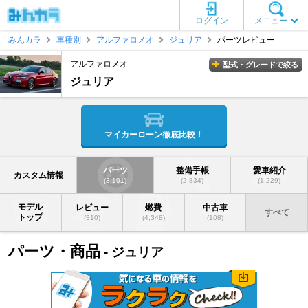
ログイン
メニュー
みんカラ
車種別
アルファロメオ
ジュリア
パーツレビュー
アルファロメオ
型式・グレードで絞る
ジュリア
マイカーローン徹底比較！
パーツ
整備手帳
愛車紹介
カスタム情報
(3,101)
(2,834)
(1,229)
モデル
レビュー
燃費
中古車
すべて
トップ
(310)
(4,348)
(108)
パーツ・商品
- ジュリア