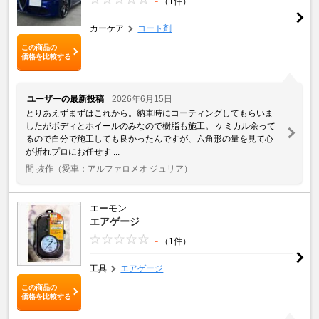
-
（1件）
カーケア
コート剤
この商品の
価格を比較する
ユーザーの最新投稿
2026年6月15日
とりあえずまずはこれから。納車時にコーティングしてもらいま
したがボディとホイールのみなので樹脂も施工。 ケミカル余って
るので自分で施工しても良かったんですが、六角形の量を見て心
が折れプロにお任せす ...
間 抜作
（愛車：アルファロメオ ジュリア）
エーモン
エアゲージ
-
（1件）
工具
エアゲージ
この商品の
価格を比較する