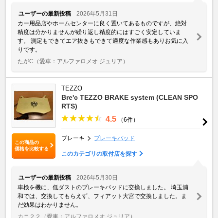
ユーザーの最新投稿
2026年5月31日
カー用品店やホームセンターに良く置いてあるものですが、絶対
精度は分かりませんが繰り返し精度的にはすごく安定していま
す。 測定もできてエア抜きもできて適度な作業感もありお気に入
りです。
たがC
（愛車：アルファロメオ ジュリア）
TEZZO
Bre'c TEZZO BRAKE system (CLEAN SPO
RTS)
4.5
（6件）
ブレーキ
ブレーキパッド
この商品の
価格を比較する
このカテゴリの取付店を探す
ユーザーの最新投稿
2026年5月30日
車検を機に、低ダストのブレーキパッドに交換しました。 埼玉浦
和では、交換してもらえず、フィアット大宮で交換しました。ま
だ効果はわかりません。
カニ２２
（愛車：アルファロメオ ジュリア）