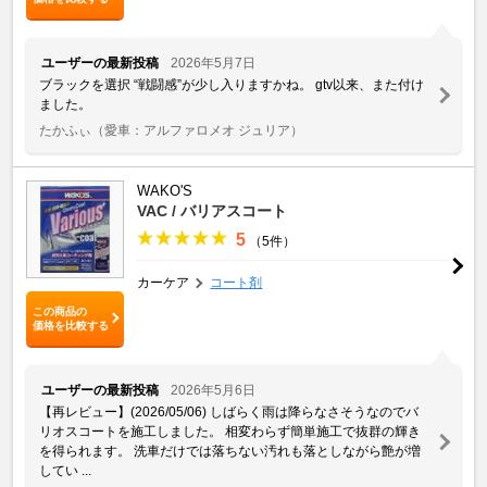
ユーザーの最新投稿
2026年5月7日
ブラックを選択 “戦闘感”が少し入りますかね。 gtv以来、また付け
ました。
たかふぃ
（愛車：アルファロメオ ジュリア）
WAKO'S
VAC / バリアスコート
5
（5件）
カーケア
コート剤
この商品の
価格を比較する
ユーザーの最新投稿
2026年5月6日
【再レビュー】(2026/05/06) しばらく雨は降らなさそうなのでバ
リオスコートを施工しました。 相変わらず簡単施工で抜群の輝き
を得られます。 洗車だけでは落ちない汚れも落としながら艶が増
してい ...