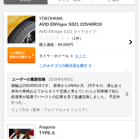
YOKOHAMA
AVID ENVigor S321 225/40R19
AVID ENVigor S321
タイヤタイプ:
-
（1件）
購入価格：99,000円
この商品の
タイヤ・ホイール
タイヤ
価格を比較する
このカテゴリの取付店を探す
ユーザーの最新投稿
2026年8月6日
後輪は255/35R19です。 新車から4年8か月、25千キロ、溝もあり
来年の車検おえてからタイヤ交換と考えていたらと同車種で似た
経過車が猛暑でバーストの記事を見て急遽交換しました。 予定外
だった ...
りょう516
（愛車：アルファロメオ ジュリア）
Aragosta
TYPE-S