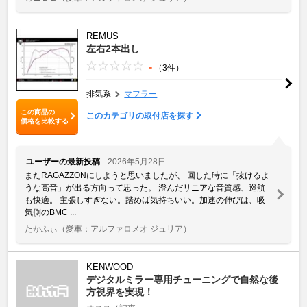
REMUS
左右2本出し
-
（3件）
排気系
マフラー
この商品の
このカテゴリの取付店を探す
価格を比較する
ユーザーの最新投稿
2026年5月28日
またRAGAZZONにしようと思いましたが、 回した時に「抜けるよ
うな高音」が出る方向って思った。 澄んだリニアな音質感、巡航
も快適。 主張しすぎない。踏めば気持ちいい。加速の伸びは、吸
気側のBMC ...
たかふぃ
（愛車：アルファロメオ ジュリア）
KENWOOD
デジタルミラー専用チューニングで自然な後
方視界を実現！