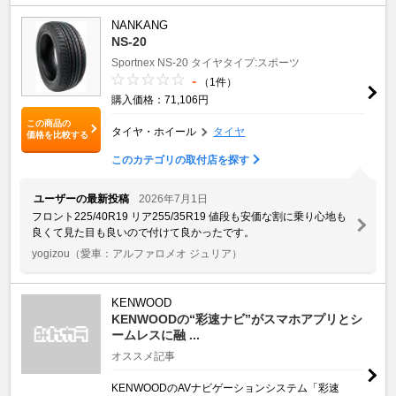
NANKANG
NS-20
Sportnex
NS-20
タイヤタイプ:スポーツ
-
（1件）
購入価格：71,106円
この商品の
タイヤ・ホイール
タイヤ
価格を比較する
このカテゴリの取付店を探す
ユーザーの最新投稿
2026年7月1日
フロント225/40R19 リア255/35R19 値段も安価な割に乗り心地も
良くて見た目も良いので付けて良かったです。
yogizou
（愛車：アルファロメオ ジュリア）
KENWOOD
KENWOODの“彩速ナビ”がスマホアプリとシ
ームレスに融 ...
オススメ記事
KENWOODのAVナビゲーションシステム「彩速