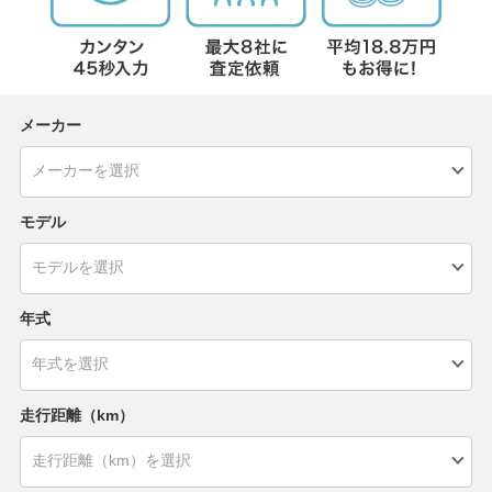
メーカー
モデル
年式
走行距離（km）