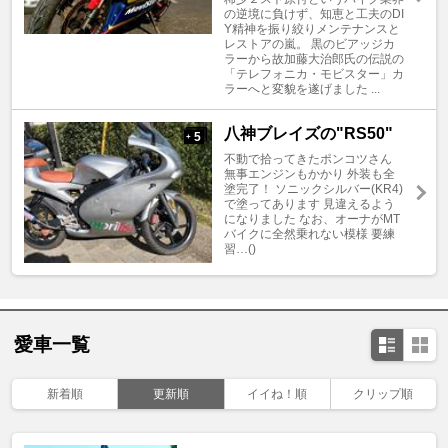
の逆境に負けず、知恵と工夫のDI
Y精神を振り絞りメンテナンスと
レストアの嵐。 黒のビアッジカ
ラーから故加藤大治郎氏の伝説の
「テレフォニカ・モビスター」カ
ラーへと変貌を遂げました ...
八神ブレイズの"RS50"
5
+
不動で拾ってきたポンコツさん
無事エンジンもかかり 外装も全
塗完了！ ソニックシルバー(KR4)
で塗ってあります 見違えるよう
になりました なお、オーナがMT
バイクに全然乗れない模様 要練
習…()
愛車一覧
新着順
更新順
イイね！順
クリップ順