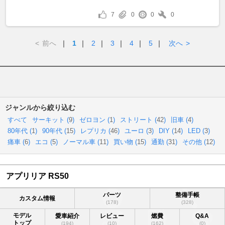
7
0
0
0
<
前へ
｜
1
｜
2
｜
3
｜
4
｜
5
｜
次へ
>
ジャンルから絞り込む
すべて
サーキット (
9
)
ゼロヨン (
1
)
ストリート (
42
)
旧車 (
4
)
80年代 (
1
)
90年代 (
15
)
レプリカ (
46
)
ユーロ (
3
)
DIY (
14
)
LED (
3
)
痛車 (
6
)
エコ (
5
)
ノーマル車 (
11
)
買い物 (
15
)
通勤 (
31
)
その他 (
12
)
アプリリア RS50
パーツ
整備手帳
カスタム情報
(178)
(328)
モデル
愛車紹介
レビュー
燃費
Q&A
トップ
(194)
(10)
(162)
(0)