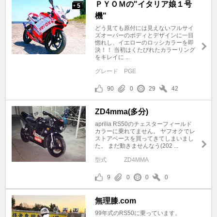
ＰＹＯＭの"イタリア娘１号
5
+
機"
どう見ても原付には見えないフルサイ
ズオーバーのボディとデザインに一目
惚れし、イエローのロッシカラーを即
決！！ 当初はくたびれたカラーリング
をキレイに ...
グレード
PGE
90
0
29
42
ZD4mma(多分)
aprilia RS50のチェスターフィールド
カラーに乗れてません。 ヤフオクでレ
ストアベースを買ってきてしまいまし
た。 まだ動きませんなう(202 ...
型式
ZD4MMA
9
0
0
0
無理膝.com
99年式のRS50に乗っています。