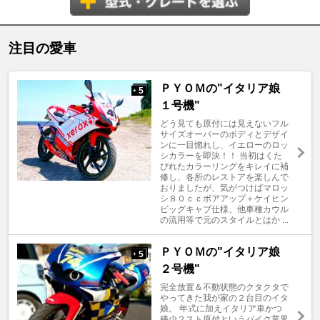
注目の愛車
ＰＹＯＭの"イタリア娘
5
+
１号機"
どう見ても原付には見えないフル
サイズオーバーのボディとデザイ
ンに一目惚れし、イエローのロッ
シカラーを即決！！ 当初はくた
びれたカラーリングをキレイに補
修し、各所のレストアを楽しんで
おりましたが、気がつけばマロッ
シ８０ｃｃボアアップ＋ケイヒン
ビッグキャブ仕様、他車種カウル
の流用等で元のスタイルとはか ...
ＰＹＯＭの"イタリア娘
5
+
２号機"
完全放置＆不動状態のクタクタで
やってきた我が家の２台目のイタ
娘。 年式に加えイタリア車かつ
稀少２スト原付というバイク業界