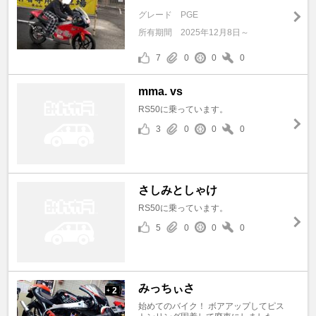
グレード
PGE
所有期間
2025年12月8日～
7
0
0
0
mma. vs
RS50に乗っています。
3
0
0
0
さしみとしゃけ
RS50に乗っています。
5
0
0
0
みっちぃさ
2
+
始めてのバイク！ ボアアップしてピス