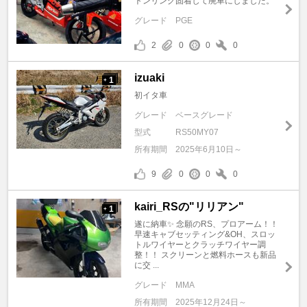
トンリング固着して廃車にしました。
グレード
PGE
2
0
0
0
izuaki
1
+
初イタ車
グレード
ベースグレード
型式
RS50MY07
所有期間
2025年6月10日～
9
0
0
0
kairi_RSの"リリアン"
1
+
遂に納車✨ 念願のRS、プロアーム！！
早速キャブセッティング&OH、スロッ
トルワイヤーとクラッチワイヤー調
整！！ スクリーンと燃料ホースも新品
に交 ...
グレード
MMA
所有期間
2025年12月24日～