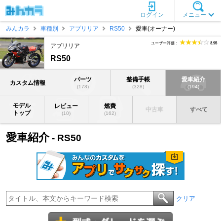
ログイン
メニュー
みんカラ
車種別
アプリリア
RS50
愛車(オーナー)
ユーザー評価：
3.95
アプリリア
RS50
パーツ
整備手帳
愛車紹介
カスタム情報
(178)
(328)
(194)
モデル
レビュー
燃費
中古車
すべて
トップ
(10)
(162)
愛車紹介
- RS50
クリア