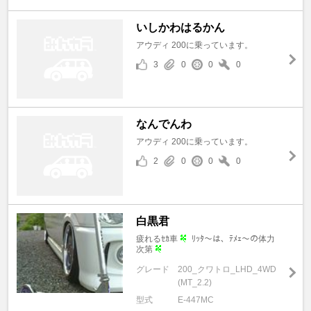
いしかわはるかん
アウディ 200に乗っています。
3
0
0
0
なんでんわ
アウディ 200に乗っています。
2
0
0
0
白黒君
疲れるｾｶ車
ﾘｯﾀ～は、ﾃﾒｪ～の体力
次第
グレード
200_クワトロ_LHD_4WD
(MT_2.2)
型式
E-447MC