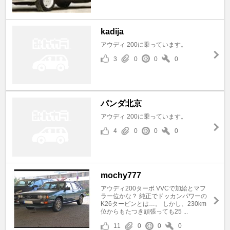
kadija
アウディ 200に乗っています。
3
0
0
0
パンダ北京
アウディ 200に乗っています。
4
0
0
0
mochy777
アウディ200ターボ VVCで加給とマフ
ラー位かな？ 純正でドッカンパワーの
K26タービンとは…。 しかし、230km
位からもたつき頑張っても25 ...
11
0
0
0