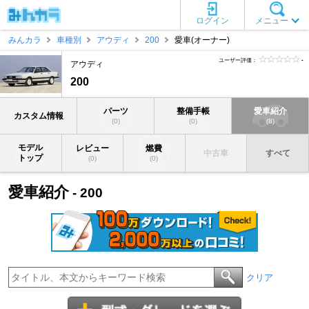
ログイン
メニュー
みんカラ
車種別
アウディ
200
愛車(オーナー)
ユーザー評価：
-
アウディ
200
パーツ
整備手帳
愛車紹介
カスタム情報
(0)
(0)
(8)
モデル
レビュー
燃費
中古車
すべて
トップ
(0)
(0)
愛車紹介
- 200
クリア