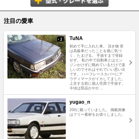
注目の愛車
TuNA
2
+
初めて手に入れた車。 頂き物 実
は高級車だったことを後に気づ
く、たまげる。 手放すまで登録
せず。 私の中で自動車とはエン
ジンかけずに眺めているだけで楽
しいのでそれはそれでいい思い出
です。 ハーフレースカバーにア
ウディマークがイカしてました。
上京する前に個人売買で手放す。
今頃は部品かやか ...
yugao_n
200に載っていました。 掲載画像
はフリー素材をお借りしました。