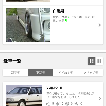
白黒君
疲れるｾｶ車
ﾘｯﾀ～は、ﾃﾒｪ～の
体力次第
愛車一覧
新着順
更新順
イイね！順
クリップ順
yugao_n
200に載っていました。 掲載画像はフ
リー素材をお借りしました。
5
0
0
0