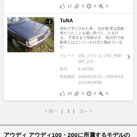
12
0
0
0
TuNA
2
+
初めて手に入れた車。 頂き物 実は高級
車だったことを後に気づく、たまげ
る。 手放すまで登録せず。 私の中で自
動車とはエンジンかけずに眺めている
だ ...
グレード
200_クワトロ_LHD_4WD
(MT_2.2)
型式
E-447MC
所有期間
2006年2月1日～2009年3月
10日(約3年間)
10
0
0
0
<
前へ
｜
1
｜
次へ
>
アウディ アウディ100・200に所属するモデルの