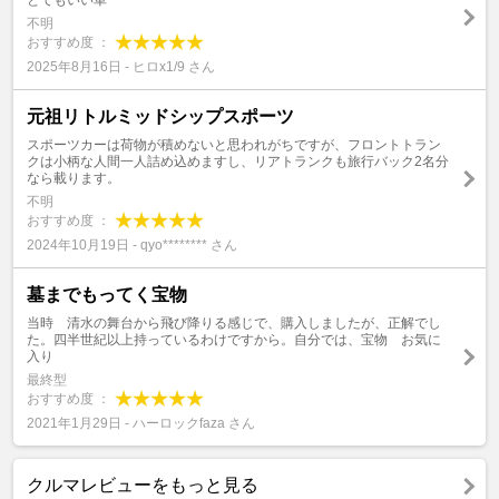
とてもいい車
不明
おすすめ度 ：
2025年8月16日 - ヒロx1/9 さん
元祖リトルミッドシップスポーツ
スポーツカーは荷物が積めないと思われがちですが、フロントトラン
クは小柄な人間一人詰め込めますし、リアトランクも旅行バック2名分
なら載ります。
不明
おすすめ度 ：
2024年10月19日 - qyo******** さん
墓までもってく宝物
当時 清水の舞台から飛び降りる感じで、購入しましたが、正解でし
た。四半世紀以上持っているわけですから。自分では、宝物 お気に
入り
最終型
おすすめ度 ：
2021年1月29日 - ハーロックfaza さん
クルマレビューをもっと見る