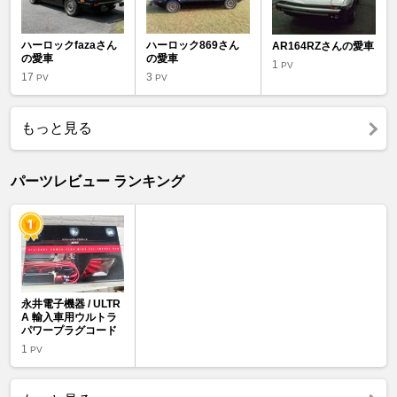
ハーロックfazaさん
ハーロック869さん
AR164RZさんの愛車
の愛車
の愛車
1
PV
17
3
PV
PV
もっと見る
パーツレビュー ランキング
永井電子機器 / ULTR
A 輸入車用ウルトラ
パワープラグコード
1
PV