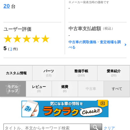
※メーカー発表当時の価格です
20
台
-
中古車支払総額
（税込）
ユーザー評価
-
中古車の買取価格・査定相場を調
べる
5
(
3
件)
パーツ
整備手帳
愛車紹介
カスタム情報
(13)
(103)
(20)
モデル
レビュー
燃費
中古車
すべて
トップ
(3)
(0)
クリア