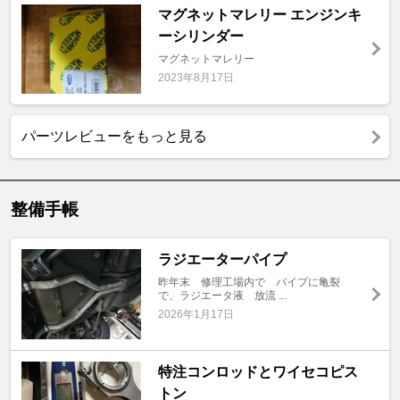
マグネットマレリー エンジンキ
ーシリンダー
マグネットマレリー
2023年8月17日
パーツレビューをもっと見る
整備手帳
ラジエーターパイプ
昨年末 修理工場内で パイプに亀裂
で、ラジエータ液 放流 ...
2026年1月17日
特注コンロッドとワイセコピス
トン