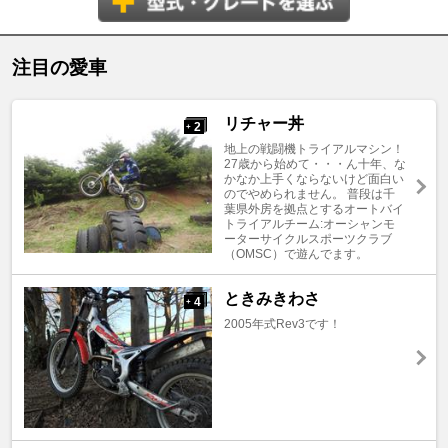
注目の愛車
リチャー丼
2
+
地上の戦闘機トライアルマシン！
27歳から始めて・・・ん十年、な
かなか上手くならないけど面白い
のでやめられません。 普段は千
葉県外房を拠点とするオートバイ
トライアルチーム:オーシャンモ
ーターサイクルスポーツクラブ
（OMSC）で遊んでます。
ときみきわさ
4
+
2005年式Rev3です！