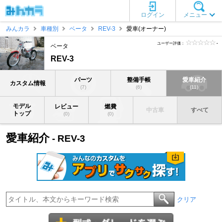
ログイン
メニュー
みんカラ
車種別
ベータ
REV-3
愛車(オーナー)
ユーザー評価：
-
ベータ
REV-3
パーツ
整備手帳
愛車紹介
カスタム情報
(7)
(6)
(11)
モデル
レビュー
燃費
中古車
すべて
トップ
(0)
(0)
愛車紹介
- REV-3
クリア