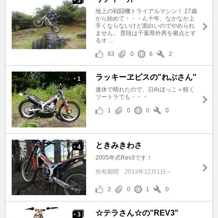
3
+
地上の戦闘機トライアルマシン！ 27歳
から始めて・・・ん十年、なかなか上
手くならないけど面白いのでやめられ
ません。 普段は千葉県外房を拠点とす
るオ ...
83
0
6
2
ラッキーヱビスの"れぶさん"
1
+
連休で晴れたので、日向ぼっこ＋軽く
ツートラでも・・・
1
0
0
0
ときみきわさ
4
+
2005年式Rev3です！
所有期間
2013年12月1日～
2
0
1
0
☆テラさん☆の"REV3"
3
+