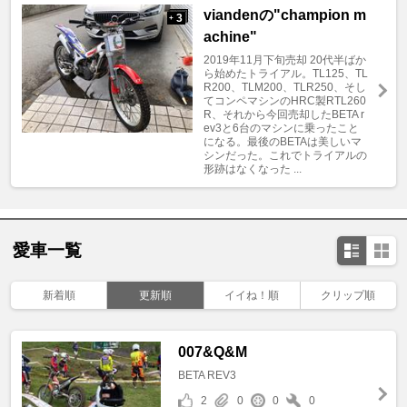
viandenの"champion m
3
+
achine"
2019年11月下旬売却 20代半ばか
ら始めたトライアル。TL125、TL
R200、TLM200、TLR250、そし
てコンペマシンのHRC製RTL260
R、それから今回売却したBETA r
ev3と6台のマシンに乗ったこと
になる。最後のBETAは美しいマ
シンだった。これでトライアルの
形跡はなくなった ...
愛車一覧
新着順
更新順
イイね！順
クリップ順
007&Q&M
BETA REV3
2
0
0
0