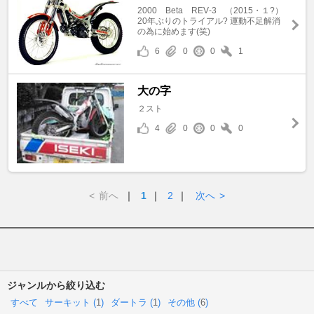
2000 Beta REV‐3 （2015・１?）
20年ぶりのトライアル? 運動不足解消
の為に始めます(笑)
6
0
0
1
大の字
２スト
4
0
0
0
<
前へ
｜
1
｜
2
｜
次へ
>
ジャンルから絞り込む
すべて
サーキット (
1
)
ダートラ (
1
)
その他 (
6
)