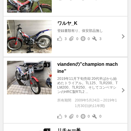
ワルヤ_K
登録書類有り、保安部品無し
3
0
0
3
viandenの"champion mach
3
+
ine"
2019年11月下旬売却 20代半ばから始
めたトライアル。TL125、TLR200、T
LM200、TLR250、そしてコンペマシ
ンのHRC製RTL2 ...
所有期間
2009年5月24日～2019年1
1月30日(約11年間)
9
0
0
0
リチャー丼