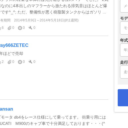
筒なのに4本出しのマフラーから放たれる排気音はほとんど爆
音です^_^; ただ、整備性が悪く樹脂製タンクからはガソリ ...
モデ
所有期間
2014年5月9日～2014年5月18日(約1週間)
6
0
0
0
年式
ay666ZETEC
2年ほどで売却
2
0
0
0
走行
ansan
ビモータ db4をレース仕様にして乗ってます。 街乗り用には
DUCATI M900のキャブ車で十分満足しております・・・(^