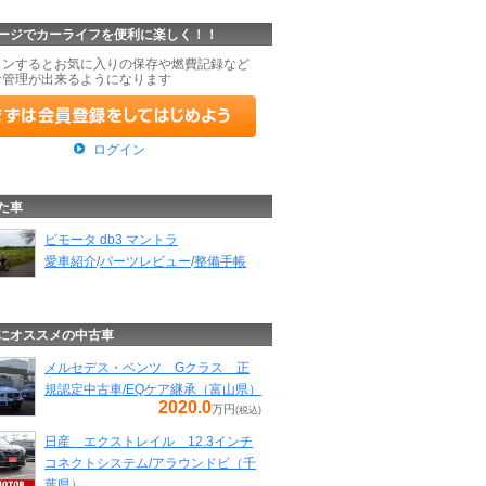
ージでカーライフを便利に楽しく！！
インするとお気に入りの保存や燃費記録など
な管理が出来るようになります
ログイン
た車
ビモータ db3 マントラ
愛車紹介
/
パーツレビュー
/
整備手帳
にオススメの中古車
メルセデス・ベンツ Gクラス 正
規認定中古車/EQケア継承（富山県）
2020.0
万円
(税込)
日産 エクストレイル 12.3インチ
コネクトシステム/アラウンドビ（千
葉県）