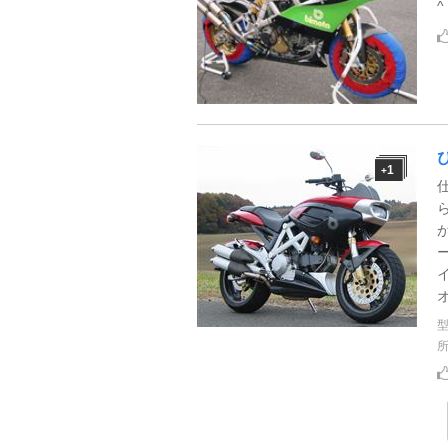
^
1
+
オ