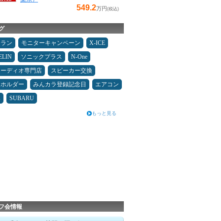
549.2
万円
(税込)
グ
ュラン
モニターキャンペーン
X-ICE
ELIN
ソニックプラス
N-One
オーディオ専門店
スピーカー交換
ホホルダー
みんカラ登録記念日
エアコン
み
SUBARU
もっと見る
フ会情報