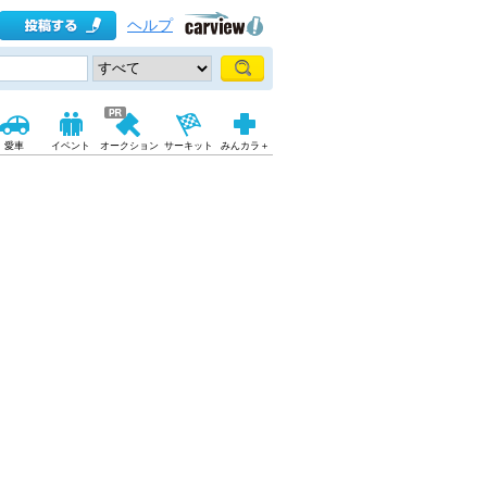
ヘルプ
愛車
イベント
オークション
サーキット
みんカラ＋