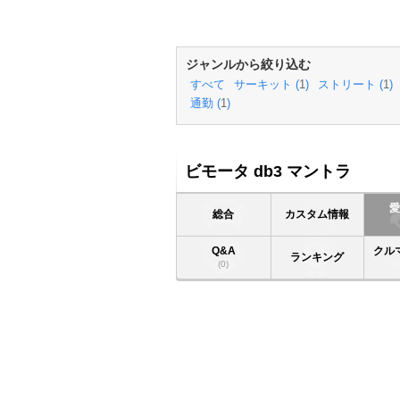
ジャンルから絞り込む
すべて
サーキット (
1
)
ストリート (
1
)
通勤 (
1
)
ビモータ db3 マントラ
総合
カスタム情報
Q&A
クル
ランキング
(0)