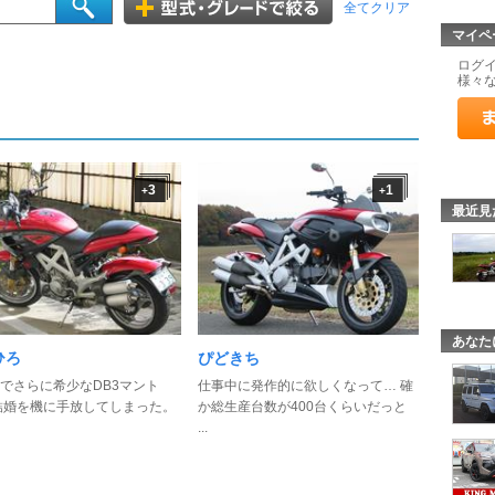
全てクリア
マイペ
ログ
様々
3
1
+
+
最近見
あなた
ひろ
ぴどきち
でさらに希少なDB3マント
仕事中に発作的に欲しくなって… 確
結婚を機に手放してしまった。
か総生産台数が400台くらいだっと
...