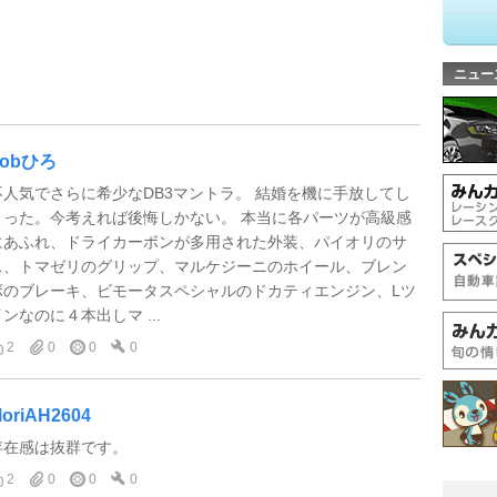
ニュー
bobひろ
不人気でさらに希少なDB3マントラ。 結婚を機に手放してし
まった。今考えれば後悔しかない。 本当に各パーツが高級感
にあふれ、ドライカーボンが多用された外装、パイオリのサ
ス、トマゼリのグリップ、マルケジーニのホイール、ブレン
ボのブレーキ、ビモータスペシャルのドカティエンジン、Lツ
インなのに４本出しマ ...
2
0
0
0
oriAH2604
存在感は抜群です。
2
0
0
0