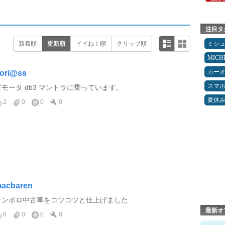
注目タ
新着順
更新順
イイね！順
クリップ順
ミシ
MICH
カー
ori@ss
スマ
ビモータ db3 マントラに乗っています。
夏休
2
0
0
0
acbaren
オンボロ中古車をコツコツと仕上げました
最新オ
6
0
0
0