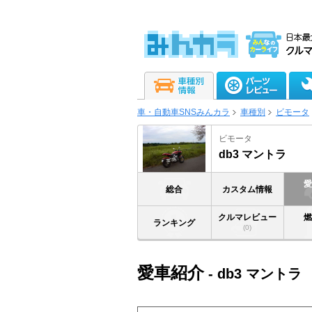
車・自動車SNSみんカラ
車種別
ビモータ
ビモータ
db3 マントラ
総合
カスタム情報
クルマレビュー
ランキング
(0)
愛車紹介
- db3 マントラ