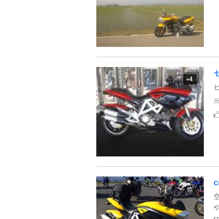
4
+
c