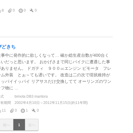
ゞ
8
0
0
0
ぴどきち
仕事中に発作的に欲しくなって… 確か総生産台数が400台く
らいだっと思います。 おかげさまで同じバイクに遭遇した事
がありません。 ドガティ ９００㏄エンジン ビモータ フレ
ーム外装 とぉ～ても遅いです。 改造は二の次で現状維持が
イッパイイッパイ リアサスだけ交換してて オーリンズのワン
フ物に ...
型式
bimota DB3 mantora
所有期間
2002年4月10日～2012年11月15日(約11年間)
11
0
1
0
前へ
1
次へ