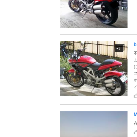
3
+
M