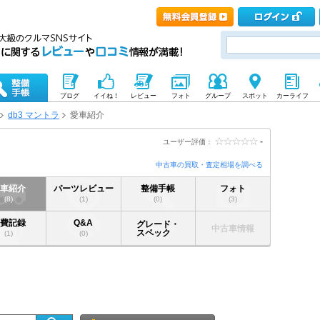
ブログ
イイね！
レビュー
フォト
グループ
スポット
カーライフ
db3 マントラ
愛車紹介
-
ユーザー評価：
中古車の買取・査定相場を調べる
愛車紹介
パーツレビュー
整備手帳
フォト
(8)
(1)
(0)
(3)
燃費記録
Q&A
グレード・
中古車情報
スペック
(1)
(0)