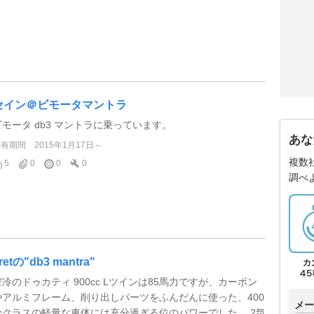
セイン＠ビモータマントラ
ビモータ db3 マントラに乗っています。
あな
所有期間
2015年1月17日～
複数
5
0
0
0
調べ
retの"db3 mantra"
空冷のドゥカティ 900cc Lツインは85馬力ですが、カーボン
やアルミフレーム、削り出しパーツをふんだんに使った、400
メー
ccクラスの軽量な車体には充分過ぎる位のパワーでした。 2気