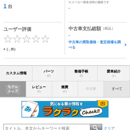
※メーカー発表当時の価格です
1
台
-
中古車支払総額
（税込）
ユーザー評価
-
中古車の買取価格・査定相場を調
べる
-
(
-
件)
パーツ
整備手帳
愛車紹介
カスタム情報
(0)
(0)
(1)
モデル
レビュー
燃費
中古車
すべて
トップ
(0)
(0)
クリア