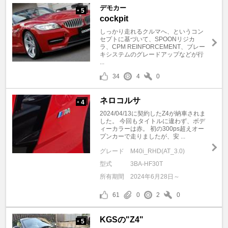
デモカー
5
+
cockpit
しっかり走れるクルマへ、というコン
セプトに基づいて、SPOONリジカ
ラ、CPM REINFORCEMENT、ブレー
キシステムのグレードアップなどが行
...
34
4
0
ネロコルサ
4
+
2024/04/13に契約したZ4が納車されま
した。 今回もタイトルに違わず、ボデ
ィーカラーは赤。 初の300ps超えオー
プンカーで走りましたが、安 ...
グレード
M40i_RHD(AT_3.0)
型式
3BA-HF30T
所有期間
2024年6月28日～
61
0
2
0
KGSの"Z4"
5
+