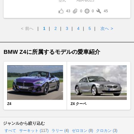
型式
ABA-BU25
43
0
0
45
<
前へ
｜
1
｜
2
｜
3
｜
4
｜
5
｜
次へ
>
BMW Z4に所属するモデルの愛車紹介
Z4
Z4 クーペ
ジャンルから絞り込む
すべて
サーキット (
117
)
ラリー (
4
)
ゼロヨン (
8
)
クロカン (
3
)