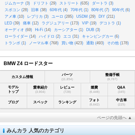
ジムカーナ (
3
)
ドリフト (
29
)
ストリート (
635
)
ダートラ (
3
)
スポコン (
28
)
旧車 (
38
)
60年代 (
4
)
70年代 (
1
)
80年代 (
7
)
90年代 (
6
)
アメ車 (
10
)
レプリカ (
3
)
ユーロ (
285
)
USDM (
29
)
DIY (
211
)
LED (
39
)
痛車 (
12
)
ラグジュアリー (
173
)
VIP (
19
)
デコトラ (
1
)
オーディオ (
69
)
Hi-Fi (
14
)
カーシアター (
1
)
DUB (
3
)
ローライダー (
14
)
ハイドロ (
2
)
エコ (
31
)
キャンピングカー (
6
)
トランポ (
1
)
ノーマル車 (
768
)
買い物 (
423
)
通勤 (
493
)
その他 (
178
)
BMW Z4 ロードスター
パーツ
整備手帳
カスタム情報
(11,854)
(9,767)
モデル
愛車紹介
レビュー
燃費
Q&A
トップ
(3,904)
(728)
(6,446)
(345)
フォト
中古車
ブログ
スペック
ランキング
(6,642)
(225)
ページの先頭へ ▲
みんカラ 人気のカテゴリ