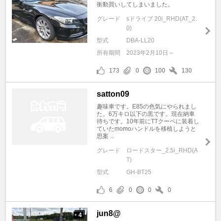
衝動買いしてしまいました。
グレード
sドライブ 20i_RHD(AT_2.
0)
型式
DBA-LL20
所有期間
2023年2月10日～
173
0
100
130
satton09
趣味車です。E85の色気にやられまし
た。6万キロ以下の黒です。現在納車
待ちです。10年前にTTクーペに装着し
ていたmomoハンドルを移植しようと
思案 ...
グレード
ロードスター_2.5i_RHD(A
T)
型式
GH-BT25
6
0
0
0
jun8@
4
+