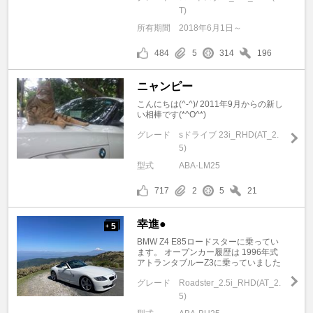
T)
所有期間
2018年6月1日～
484
5
314
196
ニャンピー
こんにちは(^-^)/ 2011年9月からの新し
い相棒です(*^O^*)
グレード
sドライブ 23i_RHD(AT_2.
5)
型式
ABA-LM25
717
2
5
21
幸進●
5
+
BMW Z4 E85ロードスターに乗ってい
ます。 オープンカー履歴は 1996年式
アトランタブルーZ3に乗っていました
グレード
Roadster_2.5i_RHD(AT_2.
5)