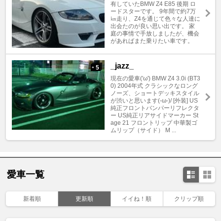
有していたBMW Z4 E85 後期 ロ
ードスターです。 9年間で約7万
㎞走り、Z4を通じて色々な人達に
出会たのが良い思い出です。 家
庭の事情で手放しましたが、機会
があればまた乗りたい車です。
_jazz_
5
+
現在の愛車('ω') BMW Z4 3.0i (BT3
0) 2004年式 クラシックなロング
ノーズ、ショートデッキスタイル
が渋いと思います(-ω-)/ [外装] US
純正フロントバンパーリフレクタ
ー US純正リアサイドマーカー St
age 21 フロントリップ 中華製ゴ
ムリップ（サイド） M ...
愛車一覧
新着順
更新順
イイね！順
クリップ順