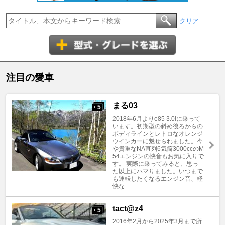
クリア
注目の愛車
まる03
5
+
2018年6月よりe85 3.0iに乗って
います。初期型の斜め後ろからの
ボディラインとレトロなオレンジ
ウインカーに魅せられました。今
や貴重なNA直列6気筒3000ccのM
54エンジンの快音もお気に入りで
す。 実際に乗ってみると、思っ
た以上にハマりました。いつまで
も運転したくなるエンジン音、軽
快な ...
tact@z4
5
+
2016年2月から2025年3月まで所