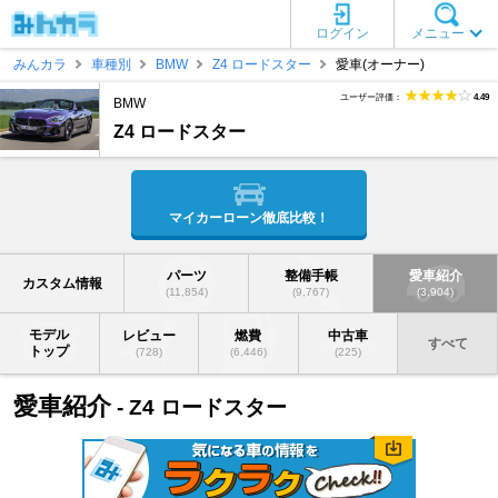
ログイン
メニュー
みんカラ
車種別
BMW
Z4 ロードスター
愛車(オーナー)
ユーザー評価：
4.49
BMW
Z4 ロードスター
マイカーローン徹底比較！
パーツ
整備手帳
愛車紹介
カスタム情報
(11,854)
(9,767)
(3,904)
モデル
レビュー
燃費
中古車
すべて
トップ
(728)
(6,446)
(225)
愛車紹介
- Z4 ロードスター