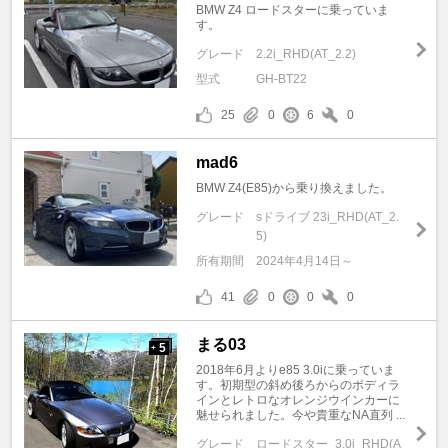
BMW Z4 ロードスターに乗っていま
す。
グレード
2.2i_RHD(AT_2.2)
型式
GH-BT22
25
0
6
0
mad6
BMW Z4(E85)から乗り換えました。
グレード
sドライブ 23i_RHD(AT_2.
5)
所有期間
2024年4月14日～
41
0
0
0
まる03
5
+
2018年6月よりe85 3.0iに乗っていま
す。初期型の斜め後ろからのボディラ
インとレトロなオレンジウインカーに
魅せられました。今や貴重なNA直列 ...
グレード
ロードスター_3.0i_RHD(A