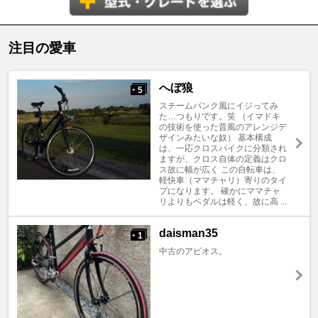
注目の愛車
へぼ狼
5
+
スチームパンク風にイジってみ
た…つもりです。笑 （イマドキ
の技術を使った昔風のアレンジデ
ザインみたいな奴） 基本構成
は、一応クロスバイクに分類され
ますが、クロス自体の定義はクロ
ス故に幅が広く この自転車は、
軽快車（ママチャリ）寄りのタイ
プになります。 確かにママチャ
リよりもペダルは軽く、故に高 ...
daisman35
1
+
中古のアビオス。