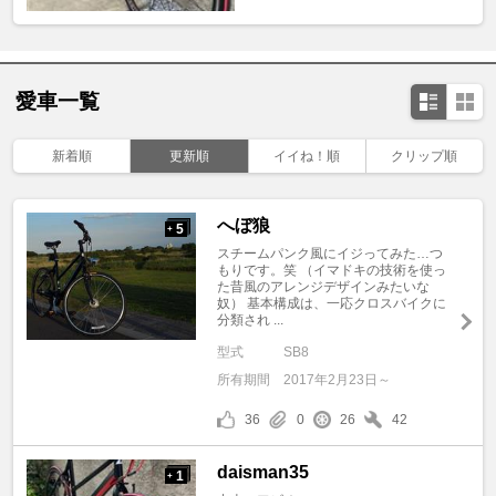
愛車一覧
新着順
更新順
イイね！順
クリップ順
へぼ狼
5
+
スチームパンク風にイジってみた…つ
もりです。笑 （イマドキの技術を使っ
た昔風のアレンジデザインみたいな
奴） 基本構成は、一応クロスバイクに
分類され ...
型式
SB8
所有期間
2017年2月23日～
36
0
26
42
daisman35
1
+