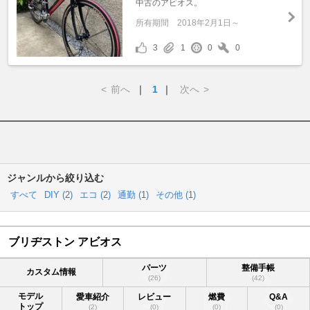
中古のアビオス。
所有期間
2018年2月1日～
3
1
0
0
<
前へ
｜
1
｜
次へ
>
ジャンルから絞り込む
すべて
DIY (
2
)
エコ (
2
)
通勤 (
1
)
その他 (
1
)
ブリヂストン アビオス
パーツ
整備手帳
カスタム情報
(26)
(42)
モデル
愛車紹介
レビュー
燃費
Q&A
トップ
(2)
(0)
(0)
(0)