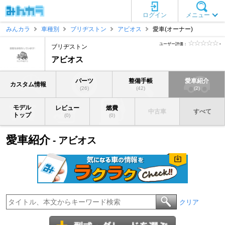
ログイン
メニュー
みんカラ
車種別
ブリヂストン
アビオス
愛車(オーナー)
ユーザー評価：
-
ブリヂストン
アビオス
パーツ
整備手帳
愛車紹介
カスタム情報
(26)
(42)
(2)
モデル
レビュー
燃費
中古車
すべて
トップ
(0)
(0)
愛車紹介
- アビオス
クリア