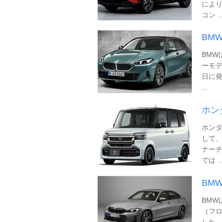
によ
コン ..
BM
BMW
ーモデ
日に発
...
ホン
ホンダ
して、
ナー
では ..
BM
BMW
（フロ
した。