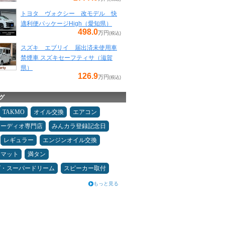
トヨタ ヴォクシー 改モデル 快
適利便パッケージHigh（愛知県）
498.0
万円
(税込)
スズキ エブリイ 届出済未使用車
禁煙車 スズキセーフティサ（滋賀
県）
126.9
万円
(税込)
グ
TAKMO
オイル交換
エアコン
オーディオ専門店
みんカラ登録記念日
レギュラー
エンジンオイル交換
アマット
満タン
ダ・スーパードリーム
スピーカー取付
もっと見る