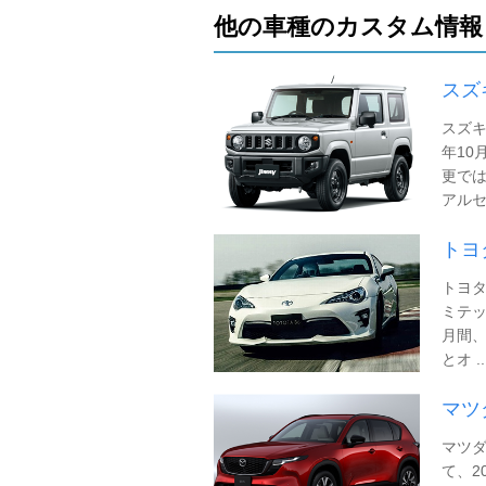
他の車種のカスタム情報
スズ
スズキ
年10
更で
アルセン
トヨ
トヨタ
ミテッ
月間、
とオ ..
マツ
マツダ
て、2