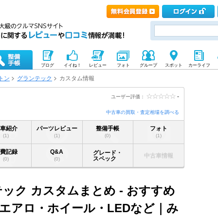
ブログ
イイね！
レビュー
フォト
グループ
スポット
カーライフ
トン
グランテック
カスタム情報
-
ユーザー評価：
中古車の買取・査定相場を調べる
愛車紹介
パーツレビュー
整備手帳
フォト
(1)
(1)
(0)
(1)
燃費記録
Q&A
グレード・
中古車情報
スペック
(0)
(0)
ック カスタムまとめ - おすすめ
エアロ・ホイール・LEDなど｜み