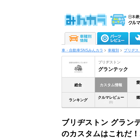
車・自動車SNSみんカラ
車種別
ブリヂス
ブリヂストン
グランテック
総合
カスタム情報
クルマレビュー
ランキング
(0)
ブリヂストン グランテ
のカスタムはこれだ！