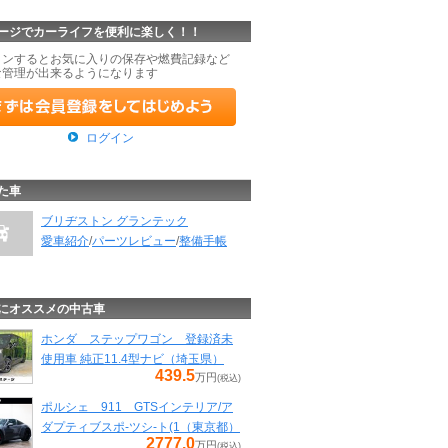
ージでカーライフを便利に楽しく！！
インするとお気に入りの保存や燃費記録など
な管理が出来るようになります
ログイン
た車
ブリヂストン グランテック
愛車紹介
/
パーツレビュー
/
整備手帳
にオススメの中古車
ホンダ ステップワゴン 登録済未
使用車 純正11.4型ナビ（埼玉県）
439.5
万円
(税込)
ポルシェ 911 GTSインテリア/ア
ダプティブスポ-ツシ-ト(1（東京都）
2777.0
万円
(税込)