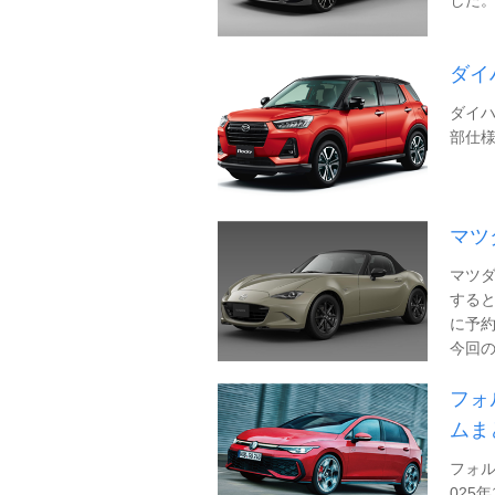
ダイ
ダイハ
部仕様
マツ
マツ
すると
に予
今回の一
フォ
ムま
フォ
025