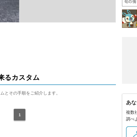
来るカスタム
タムとその手順をご紹介します。
あな
複数
1
調べ