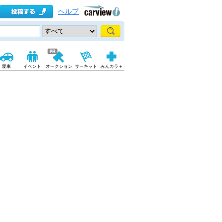
ヘルプ
愛車
イベント
オークション
サーキット
みんカラ＋