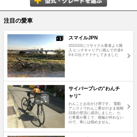
注目の愛車
スマイルJPN
1
+
2022/10にリサイクル業者より購
入 ヒッチキャリアに積んで片道4
0キロ位ドナドナしてきました
サイバープレの"わんチ
ャリ"
わんことお出かけ用です。 電動
アシストでわんこ乗せのまま箱根
旧道の登頂に成功しました。 た
だ車重が重くで、後輪が外れない
ので、車には積めません。