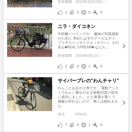
所有期間
2022年10月20日～
1
0
0
0
ニラ・ダイコネン
中距離ツーリングや、 趣味の写真撮影
のために 求めたはずのクールなヤツ。
ブリヂストンサイクル（ヤマハ） その
名も■REAL STREAM■ なんち ...
所有期間
2016年8月1日～
2
0
1
0
サイバープレの"わんチャリ"
わんことお出かけ用です。 電動アシス
トでわんこ乗せのまま箱根旧道の登頂
に成功しました。 ただ車重が重くで、
後輪が外れないので、車には積めませ
ん。
型式
RS613
7
0
1
0