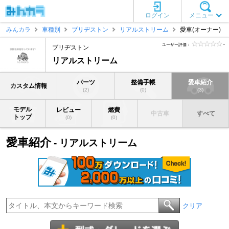
ログイン
メニュー
みんカラ
車種別
ブリヂストン
リアルストリーム
愛車(オーナー)
ユーザー評価：
-
ブリヂストン
リアルストリーム
パーツ
整備手帳
愛車紹介
カスタム情報
(2)
(0)
(3)
モデル
レビュー
燃費
中古車
すべて
トップ
(0)
(0)
愛車紹介
- リアルストリーム
クリア