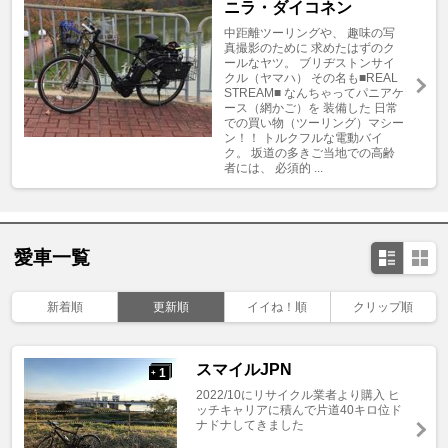
ニラ・ダイコネン
中距離ツーリングや、 趣味の写
真撮影のために 求めたはずのク
ールなヤツ。 ブリヂストンサイ
クル（ヤマハ） その名も■REAL
STREAM■ なんちゃってパニアケ
ース（網かご）を 装備した 日常
での買い物（ツーリング）マシー
ン！！ トルクフルな電動バイ
ク。 坂道の多きご当地での高齢
者には、 必須的 ...
愛車一覧
新着順
更新順
イイね！順
クリップ順
スマイルJPN
1
+
2022/10にリサイクル業者より購入 ヒ
ッチキャリアに積んで片道40キロ位ド
ナドナしてきました