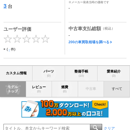
※メーカー発表当時の価格です
3
台
-
中古車支払総額
（税込）
ユーザー評価
-
200の車買取相場を調べる
-
(
-
件)
パーツ
整備手帳
愛車紹介
カスタム情報
(0)
(10)
(3)
モデル
レビュー
燃費
中古車
すべて
トップ
(0)
(0)
クリア