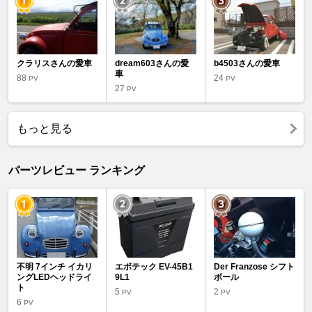
クラリスさんの愛車
dream603さんの愛
b4503さんの愛車
車
88
24
PV
PV
27
PV
もっと見る
パーツレビュー ランキング
不明 7インチ イカリ
エボテック EV-45B1
Der Franzose シフト
ングLEDヘッドライ
9L1
ボール
ト
5
2
PV
PV
6
PV