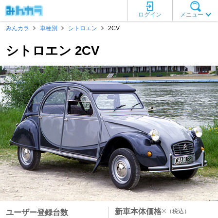
ログイン
メニュー
みんカラ
車種別
シトロエン
2CV
シトロエン 2CV
新車本体価格
※
（税込）
ユーザー登録台数