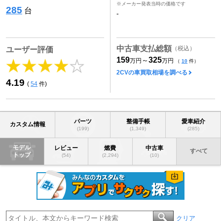
※メーカー発表当時の価格です
285
台
-
中古車支払総額
（税込）
ユーザー評価
159
325
～
万円
万円
（
10
件）
2CVの車買取相場を調べる
4.19
(
54
件)
パーツ
整備手帳
愛車紹介
カスタム情報
(199)
(1,349)
(285)
モデル
レビュー
燃費
中古車
すべて
トップ
(54)
(2,294)
(10)
クリア