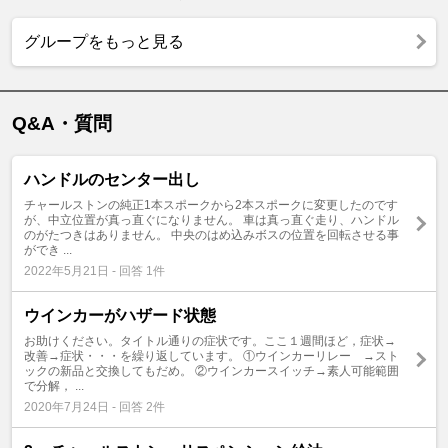
グループをもっと見る
Q&A・質問
ハンドルのセンター出し
チャールストンの純正1本スポークから2本スポークに変更したのです
が、中立位置が真っ直ぐになりません。 車は真っ直ぐ走り、ハンドル
のがたつきはありません。 中央のはめ込みボスの位置を回転させる事
ができ ...
2022年5月21日 - 回答 1件
ウインカーがハザード状態
お助けください。タイトル通りの症状です。ここ１週間ほど，症状→
改善→症状・・・を繰り返しています。 ①ウインカーリレー →スト
ックの新品と交換してもだめ。 ②ウインカースイッチ→素人可能範囲
で分解， ...
2020年7月24日 - 回答 2件