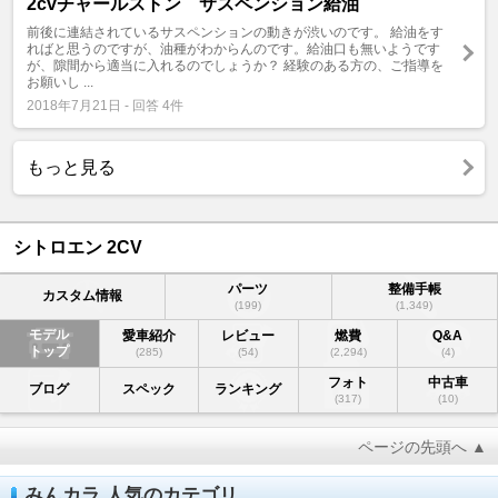
2cvチャールストン サスペンション給油
前後に連結されているサスペンションの動きが渋いのです。 給油をす
ればと思うのですが、油種がわからんのです。給油口も無いようです
が、隙間から適当に入れるのでしょうか？ 経験のある方の、ご指導を
お願いし ...
2018年7月21日 - 回答 4件
もっと見る
シトロエン 2CV
パーツ
整備手帳
カスタム情報
(199)
(1,349)
モデル
愛車紹介
レビュー
燃費
Q&A
トップ
(285)
(54)
(2,294)
(4)
フォト
中古車
ブログ
スペック
ランキング
(317)
(10)
ページの先頭へ ▲
みんカラ 人気のカテゴリ