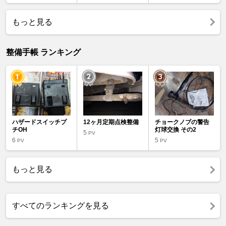
もっと見る
整備手帳 ランキング
ハザードスイッチプ
12ヶ月定期点検整備
チョークノブの警告
チOH
灯球交換 その2
5
PV
6
5
PV
PV
もっと見る
すべてのランキングを見る