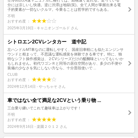
空冷602cc4速マニュアルに鞭打てば、結構速く走れる。走っている
分には涼しいし快適。逆に渋滞は地獄(笑)。全て人間が掌握出来る電
子的要素が一切ないクルマ。今乗ることは哲学的ですらある。
不明
おすすめ度 ：
2025年3月19日 - キャニオンゴールド さん
シトロエン2CVレンタカー 道中記
左ハンドルMT車なのに運転しやすく、国産旧車軽にも似たエンジンサ
ウンドと相まって、不思議な運転感覚を体験できる車です。特に、独
特なシフト操作感覚は、２CVシリーズだけの醍醐味といってもいいか
もしれません。初代ワゴンＲと同等の居住空間があり、多少の不便や
装備の少なさを気にしない方なら、十分普段使いで ...
CLUB
おすすめ度 ：
2024年12月14日 - やっちゃそ さん
車ではない全て満足な2CVという乗り物 ...
三台乗り継いでこれて趣味車は上がりです！
不明
おすすめ度 ：
2024年9月16日 - 楽園２０１２ さん