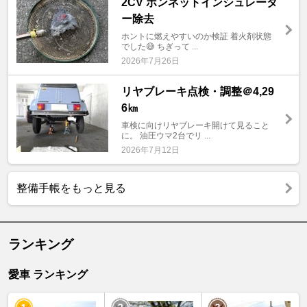
2CV ボンネットインシュレータ
ー除去
ホントに燃えやすいのか検証 着火剤状態
でした😅 ちぎって ...
2026年7月26日
リヤブレーキ点検・調整＠4,29
6㎞
車検に向けリヤブレーキ開けて見ること
に。 油圧ウマ2台でリ ...
2026年7月12日
整備手帳をもっと見る
ランキング
愛車 ランキング