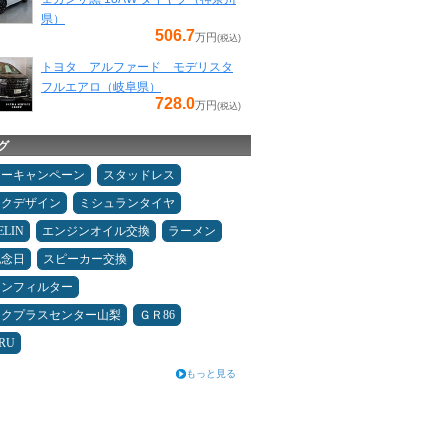
県）
506.7
万円
(税込)
トヨタ アルファード モデリスタ
フルエアロ（岐阜県）
728.0
万円
(税込)
グ
ターキャンペーン
スタッドレス
ックデザイン
ミシュランタイヤ
ELIN
エンジンオイル交換
ラーメン
記念日
スピーカー交換
コンフィルター
ックプラスセンター山梨
ＧＲ86
RU
もっと見る