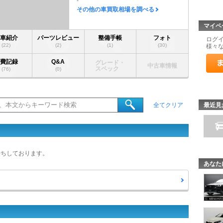
-
その他の車買取相場を調べる
マイペ
愛車紹介
パーツレビュー
整備手帳
フォト
ログ
(22)
(2)
(1)
(30)
様々
燃費記録
Q&A
グレード・
中古車情報
スペック
(76)
(0)
最近見
全てクリア
待ちしております。
あなた