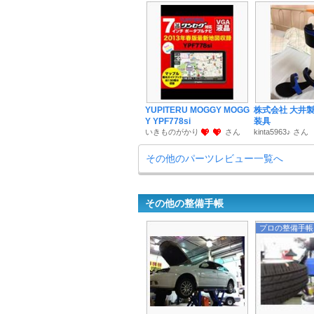
YUPITERU MOGGY MOGG
株式会社 大井製
Y YPF778si
装具
いきものがかり
さん
kinta5963♪ さん
その他のパーツレビュー一覧へ
その他の整備手帳
プロの整備手帳