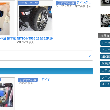
ワックスやコーティング ...
デモカーパーツ
おすすめ記事
シュアラスター株式会社 さん
注目タ
作所 短下肢
NITTO NT555 225/35ZR19
VALENTI さん
モニ
ソニ
MICH
愛車
エア
ソニ
業界初！空間オーディオ ...
おすすめ記事
Pioneer さん
SUBA