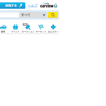
ヘルプ
愛車
イベント
オークション
サーキット
みんカラ＋