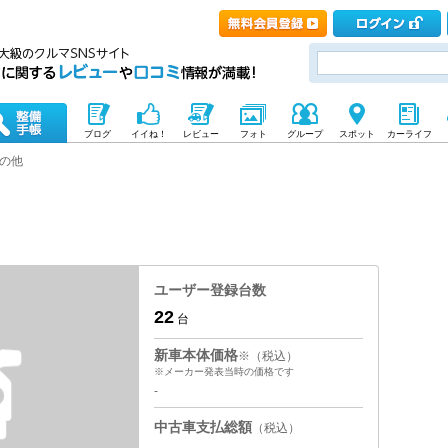
ブログ
イイね！
レビュー
フォト
グループ
スポット
カーライフ
の他
ユーザー登録台数
22
台
新車本体価格
※（税込）
※メーカー発表当時の価格です
-
中古車支払総額
（税込）