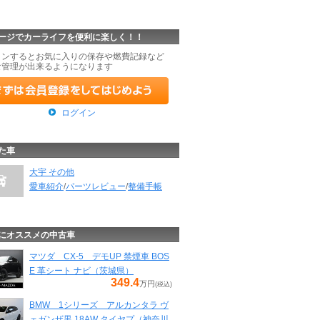
ージでカーライフを便利に楽しく！！
インするとお気に入りの保存や燃費記録など
な管理が出来るようになります
ログイン
た車
大宇 その他
愛車紹介
/
パーツレビュー
/
整備手帳
にオススメの中古車
マツダ CX-5 デモUP 禁煙車 BOS
E 革シート ナビ（茨城県）
349.4
万円
(税込)
BMW 1シリーズ アルカンタラ ヴ
ェガンザ黒 18AW タイヤプ（神奈川