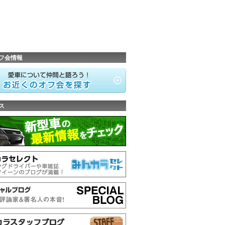
フ会情報
ス