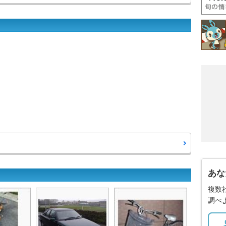
あな
複数
調べ