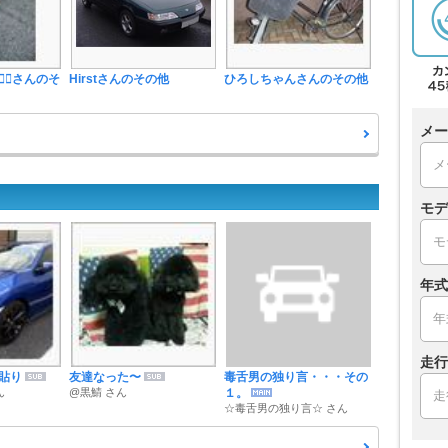
さんのそ
Hirstさんのその他
ひろしちゃんさんのその他
メー
モデ
年式
走行
貼り
友達なった〜
毒舌男の独り言・・・その
ん
@黒鯖 さん
１。
☆毒舌男の独り言☆ さん