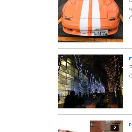
m
n
2
+