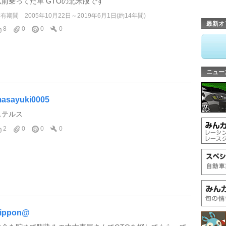
以前乗ってた車 GTOの北米版です
所有期間
2005年10月22日～2019年6月1日(約14年間)
最新オ
8
0
0
0
ニュー
asayuki0005
ステルス
2
0
0
0
ippon@