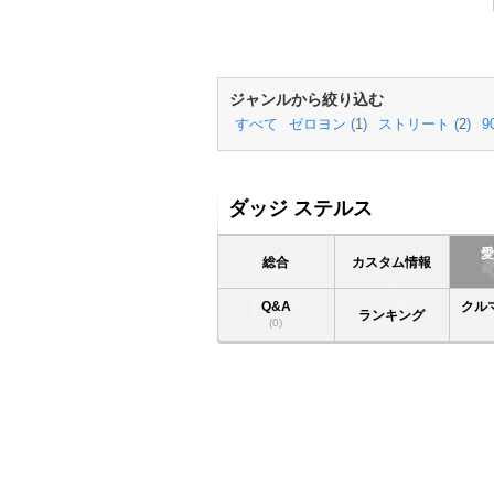
ジャンルから絞り込む
すべて
ゼロヨン (
1
)
ストリート (
2
)
9
ダッジ ステルス
総合
カスタム情報
Q&A
クル
ランキング
(0)