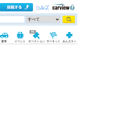
ヘルプ
愛車
イベント
オークション
サーキット
みんカラ＋