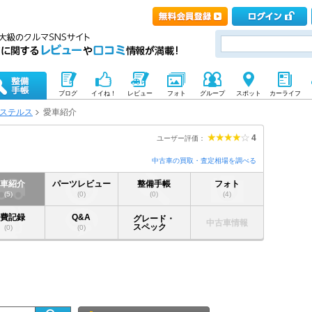
ブログ
イイね！
レビュー
フォト
グループ
スポット
カーライフ
ステルス
愛車紹介
4
ユーザー評価：
中古車の買取・査定相場を調べる
愛車紹介
パーツレビュー
整備手帳
フォト
(5)
(0)
(0)
(4)
燃費記録
Q&A
グレード・
中古車情報
スペック
(0)
(0)