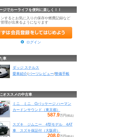
ージでカーライフを便利に楽しく！！
インするとお気に入りの保存や燃費記録など
な管理が出来るようになります
ログイン
た車
ダッジ ステルス
愛車紹介
/
パーツレビュー
/
整備手帳
にオススメの中古車
ミニ ミニ Oパッケージ ハーマン
カードンサウンド（東京都）
587.9
万円
(税込)
スズキ ジムニー 4型モデル 4AT
車 スズキ保証付（大阪府）
208.0
万円
(税込)