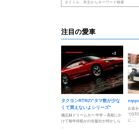
注目の愛車
3
+
タクヨンRTRの"タマ数が少な
nipp
くて買えないよシリーズ"
お金を
でGT
備忘録ドリームカー 中学～高校にか
に ...
けて毎年何処かの出版社が何かしら
...