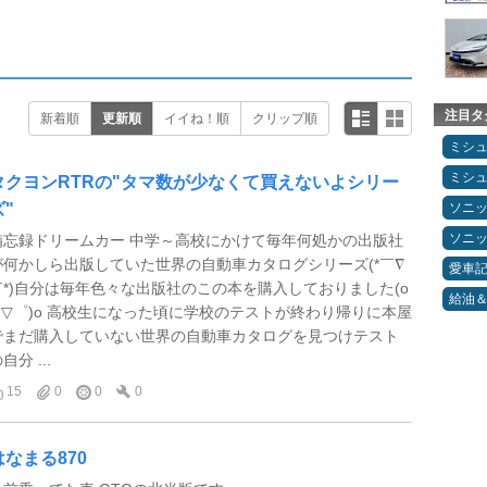
注目タ
新着順
更新順
イイね！順
クリップ順
ミシ
ミシ
タクヨンRTRの"タマ数が少なくて買えないよシリー
ズ"
ソニ
ソニ
備忘録ドリームカー 中学～高校にかけて毎年何処かの出版社
が何かしら出版していた世界の自動車カタログシリーズ(*￣∇
愛車
￣*)自分は毎年色々な出版社のこの本を購入しておりました(o
給油
≧▽゜)o 高校生になった頃に学校のテストが終わり帰りに本屋
でまだ購入していない世界の自動車カタログを見つけテスト
自分 ...
15
0
0
0
はなまる870