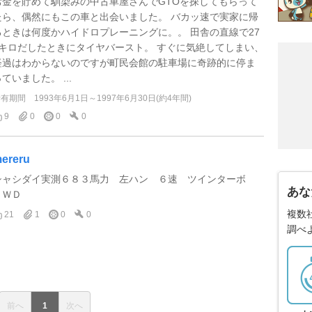
お金を貯めて馴染みの中古車屋さんでGTOを探してもらって
たら、偶然にもこの車と出会いました。 バカッ速で実家に帰
るときは何度かハイドロプレーニングに。。 田舎の直線で27
0キロだしたときにタイヤバースト。 すぐに気絶してしまい、
経過はわからないのですが町民会館の駐車場に奇跡的に停ま
ていました。 ...
所有期間
1993年6月1日～1997年6月30日(約4年間)
9
0
0
0
ereru
シャシダイ実測６８３馬力 左ハン ６速 ツインターボ
あな
４ＷＤ
複数
21
1
0
0
調べ
前へ
1
次へ