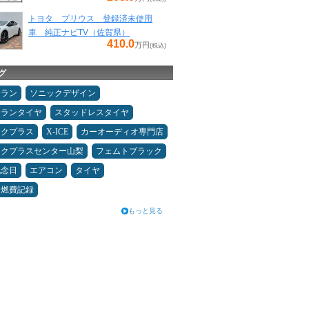
トヨタ プリウス 登録済未使用
車 純正ナビTV（佐賀県）
410.0
万円
(税込)
グ
ュラン
ソニックデザイン
ュランタイヤ
スタッドレスタイヤ
ックプラス
X-ICE
カーオーディオ専門店
ックプラスセンター山梨
フェムトブラック
記念日
エアコン
タイヤ
＆燃費記録
もっと見る