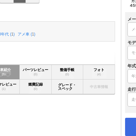
メー
0年代 (
1
)
アメ車 (
1
)
モデ
年式
愛車紹介
パーツレビュー
整備手帳
フォト
(5)
(0)
(0)
(4)
マレビュー
燃費記録
グレード・
中古車情報
スペック
走行
(1)
(0)