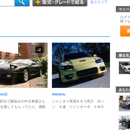
全てクリア
マイペ
ログ
様々
2
+
最近見
あなた
on@
mereru
貯めて馴染みの中古車屋さん
シャシダイ実測６８３馬力 左ハ
Oを探してもらってたら、偶然
ン ６速 ツインターボ ４ＷＤ