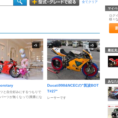
全てクリア
マイペ
ログ
様々
5
5
+
+
最近見
あなた
orotary
Ducati998&NCECの"筑波BOT
T#27"
ツと自分好みにするつもりで
パーツが無くなって(廃番にな
レーサーです