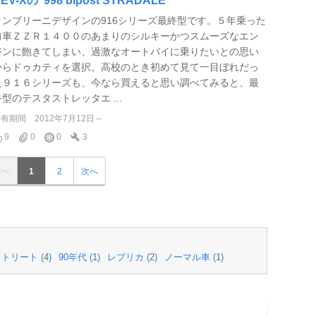
EV-Xの"998 bipost STRADALE"
タンブリーニデザインの916シリーズ最終型です。５年乗った
前車ＺＺＲ１４００のあまりのシルキーかつスムーズなエン
ジンに飽きてしまい、過激なオートバイに乗りたいとの思い
からドゥカティを選択。高校のとき初めて見て一目ぼれだっ
た９１６シリーズも、今なら買えると思い調べてみると、最
終型のテスタストレッタエ ...
所有期間
2012年7月12日～
9
0
0
3
前へ
1
2
次へ
トリート (
4
)
90年代 (
1
)
レプリカ (
2
)
ノーマル車 (
1
)