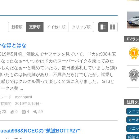
新着順
更新順
イイね！順
クリップ順
PVラ
いなほとはな
2019年5月頃、酒飲んでヤフオクを見ていて、ドカの998も安
くなったなぁ〜いつかはドカのスーパーバイクを乗ってみた
いもんだなぁ〜と眺めていたら、数日後落札していました(笑)
届いたものは転倒跡があり、不具合だらけでしたが、試乗し
た感じではクルクル回って楽しくて気に入りました。 ST3と
ークス整 ...
グレード
monopost
注目タ
所有期間
2019年6月5日～
ソニ
23
0
4
59
カー
ソニ
ucati998&NCECの"筑波BOTT#27"
給油