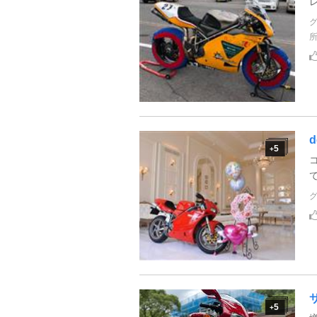
d
5
+
5
+