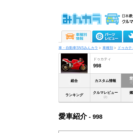
車・自動車SNSみんカラ
車種別
ドゥカテ
ドゥカティ
998
総合
カスタム情報
クルマレビュー
ランキング
(2)
愛車紹介
- 998