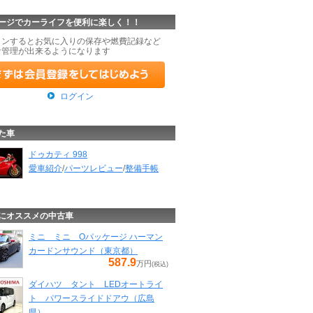
ージでカーライフを便利に楽しく！！
インするとお気に入りの保存や燃費記録など
な管理が出来るようになります
ログイン
た車
ドゥカティ 998
愛車紹介
/
パーツレビュー
/
整備手帳
にオススメの中古車
ミニ ミニ Oパッケージ ハーマン
カードンサウンド（東京都）
587.9
万円
(税込)
ダイハツ タント LEDオートライ
ト パワースライドドアウ（広島
県）