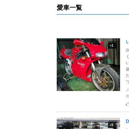
愛車一覧
1
+
ワ
D
5
+