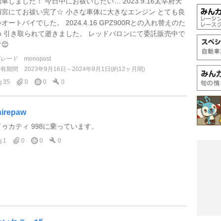
増車しました！ 今日中にお祓いしたい… 2023.9.16太宰府天
満宮にてお祓い完了☆ 小さな車体に大きなエンジン とても良
オートバイでした。 2024.4.16 GPZ900Rとの入れ替えのた
め 引き取られて逝きました。 レッドバロンにて委託販売中で
😊
グレード
monopost
所有期間
2023年9月16日～2024年9月1日(約12ヶ月間)
35
0
0
0
nirepaw
ドゥカティ 998に乗っています。
1
0
0
0