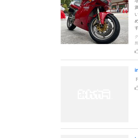
い
す
i