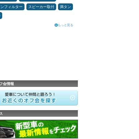
コンフィルター
スピーカー取付
満タン
6
もっと見る
フ会情報
ス