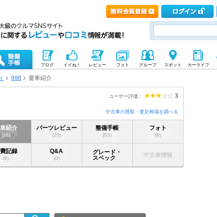
ブログ
イイね！
レビュー
フォト
グループ
スポット
カーライフ
ィ
998
愛車紹介
3
ユーザー評価：
中古車の買取・査定相場を調べる
愛車紹介
パーツレビュー
整備手帳
フォト
(16)
(20)
(63)
(6)
燃費記録
Q&A
グレード・
中古車情報
スペック
(8)
(0)