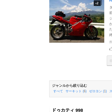
R
2
+
ジャンルから絞り込む
すべて
サーキット (
6
)
ゼロヨン (
1
)
ス
ドゥカティ 998