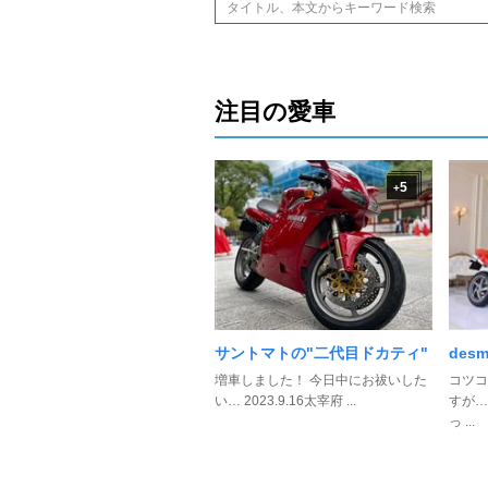
注目の愛車
5
+
サントマトの"二代目ドカティ"
desm
増車しました！ 今日中にお祓いした
コツコ
い… 2023.9.16太宰府 ...
すが…
っ ...