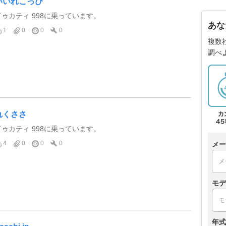
いいれこっぴ
ドゥカティ 998に乗っています。
あな
1
0
0
0
複数
調べ
れくささ
ドゥカティ 998に乗っています。
4
0
0
0
メー
モデ
年式