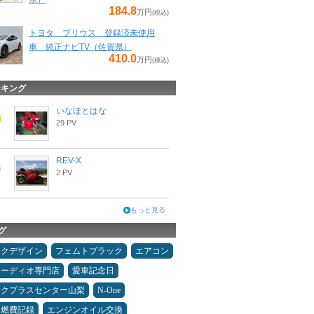
184.8
万円
(税込)
トヨタ プリウス 登録済未使用
車 純正ナビTV（佐賀県）
410.0
万円
(税込)
ンキング
いなほとはな
29 PV
REV-X
2 PV
もっと見る
グ
ックデザイン
フェムトブラック
エアコン
オーディオ専門店
愛車記念日
ックプラスセンター山梨
N-One
＆燃費記録
エンジンオイル交換