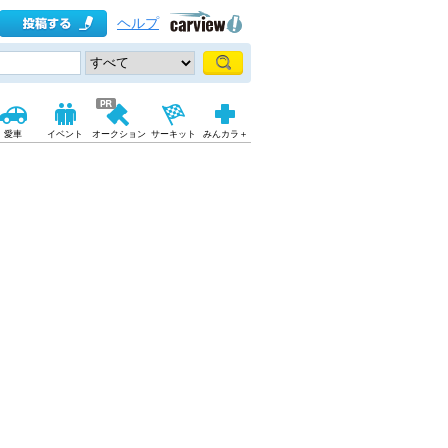
ヘルプ
愛車
イベント
オークション
サーキット
みんカラ＋