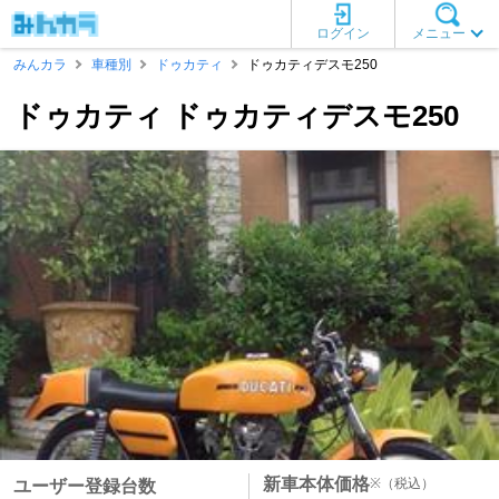
ログイン
メニュー
みんカラ
車種別
ドゥカティ
ドゥカティデスモ250
ドゥカティ ドゥカティデスモ250
新車本体価格
※
（税込）
ユーザー登録台数