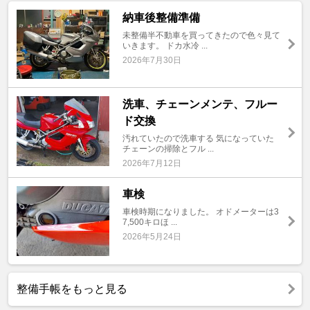
納車後整備準備
未整備半不動車を買ってきたので色々見て
いきます。 ドカ水冷 ...
2026年7月30日
洗車、チェーンメンテ、フルー
ド交換
汚れていたので洗車する 気になっていた
チェーンの掃除とフル ...
2026年7月12日
車検
車検時期になりました。 オドメーターは3
7,500キロほ ...
2026年5月24日
整備手帳をもっと見る