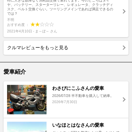
特に大きな故障なく消耗品交換で乗れてます。今のところはタイ
ヤ、バッテリー、スターターリレー、レギュレータ、クラッチディ
スク、ベルト交換ぐらい。ツーリングメインであれば満足できるの
では？
不明
おすすめ度 ：
2021年4月10日 - ま～ぼ～ さん
クルマレビューをもっと見る
愛車紹介
わさびにこふさんの愛車
2026/07/28 半不動車を購入して納車。
2026年7月30日
いなほとはなさんの愛車