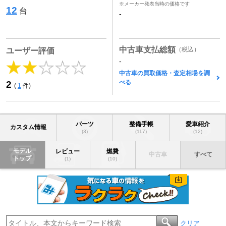
※メーカー発表当時の価格です
12
台
-
中古車支払総額
（税込）
ユーザー評価
-
中古車の買取価格・査定相場を調
べる
2
(
1
件)
パーツ
整備手帳
愛車紹介
カスタム情報
(3)
(117)
(12)
モデル
レビュー
燃費
中古車
すべて
トップ
(1)
(10)
クリア