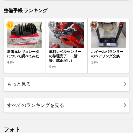
整備手帳 ランキング
新電元レギュレータ
燃料レベルセンサー
ホイールバランサー
について調べてみた
の修理完了 （清
のベアリング交換
掃、純正戻し）
4
3
PV
PV
4
PV
もっと見る
すべてのランキングを見る
フォト