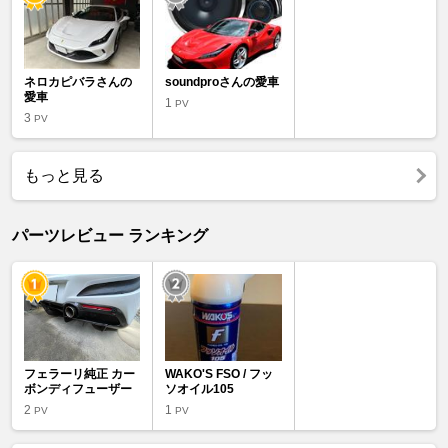
ネロカピバラさんの
soundproさんの愛車
愛車
1
PV
3
PV
もっと見る
パーツレビュー ランキング
フェラーリ純正 カー
WAKO'S FSO / フッ
ボンディフューザー
ソオイル105
2
1
PV
PV