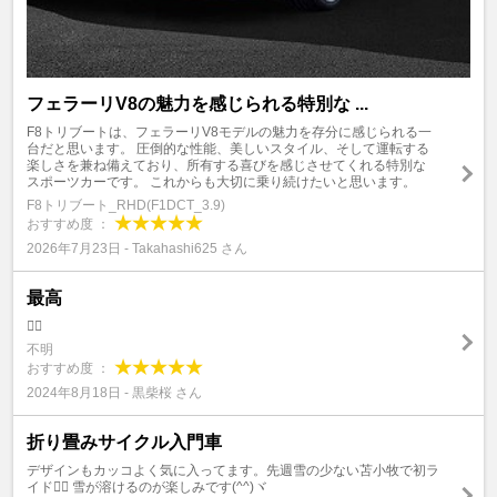
フェラーリV8の魅力を感じられる特別な ...
F8トリブートは、フェラーリV8モデルの魅力を存分に感じられる一
台だと思います。 圧倒的な性能、美しいスタイル、そして運転する
楽しさを兼ね備えており、所有する喜びを感じさせてくれる特別な
スポーツカーです。 これからも大切に乗り続けたいと思います。
F8トリブート_RHD(F1DCT_3.9)
おすすめ度 ：
2026年7月23日 - Takahashi625 さん
最高
🙆‍♂️
不明
おすすめ度 ：
2024年8月18日 - 黒柴桜 さん
折り畳みサイクル入門車
デザインもカッコよく気に入ってます。先週雪の少ない苫小牧で初ラ
イド🚵‍♀️ 雪が溶けるのが楽しみです(^^)ヾ