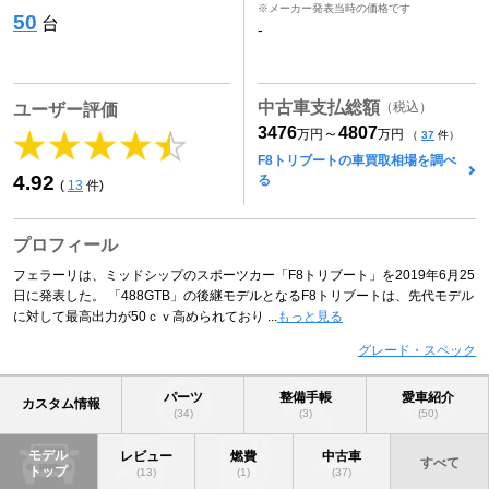
※メーカー発表当時の価格です
50
台
-
中古車支払総額
（税込）
ユーザー評価
3476
4807
～
万円
万円
（
37
件）
F8トリブートの車買取相場を調べ
4.92
る
(
13
件)
プロフィール
フェラーリは、ミッドシップのスポーツカー「F8トリブート」を2019年6月25
日に発表した。 「488GTB」の後継モデルとなるF8トリブートは、先代モデル
に対して最高出力が50ｃｖ高められており ...
もっと見る
グレード・スペック
パーツ
整備手帳
愛車紹介
カスタム情報
(34)
(3)
(50)
モデル
レビュー
燃費
中古車
すべて
トップ
(13)
(1)
(37)