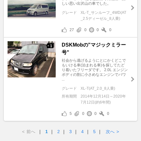
しい思い出沢山の車でした。
グレード
XL-T_サンルーフ_4WD(AT
_2.5ディーゼル_8人乗)
27
0
0
0
DSKMobの"マジックミラー
1
+
号"
社会から逃げるようにとにかくどこで
もいける車(泊まれる車)を探してたど
り着いたフリーダです。 2.0L エンジン
ボディの割に小さめなエンジンでパワ
...
グレード
XL-T(AT_2.0_8人乗)
所有期間
2014年12月14日～2020年
7月12日(約6年間)
5
0
0
0
<
前へ
｜
1
｜
2
｜
3
｜
4
｜
5
｜
次へ
>