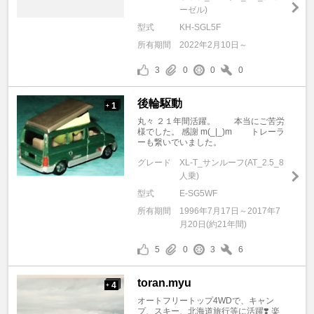
ーゼル)
型式
KH-SGL5F
所有期間
2022年2月10日～
3
0
0
0
後輪駆動
1
+
丸々 ２１年間活躍。 本当にご苦労
様でした。 感謝 m(_|_)m トレーラ
ーも繋いでいました。
グレード
XL-T_サンルーフ(AT_2.5_8
人乗)
型式
E-SG5WF
所有期間
1996年7月17日～2017年7
月20日(約21年間)
5
0
3
6
toran.myu
4
+
オートフリートップ4WDで、キャン
プ、スキー、北海道旅行等に活躍❣️ 楽