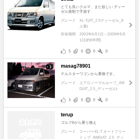
とても良いクルマ、また欲しい ディー
ゼル規制で手放す
グレード
XL-T(AT_2.5ディーゼル_8
人乗)
所有期間
2003年6月1日～2009年6月
1日(約6年間)
5
0
0
0
masag78901
3
+
テルスターワゴンから乗換です。
グレード
エアロノーマルルーフ_4W
D(AT_2.5_ディーゼル)
3
0
0
0
terup
ゴルフ6から乗り換え
グレード
スーパーXL-T オートフリー
トップ_4WD(AT_2.5_ディ