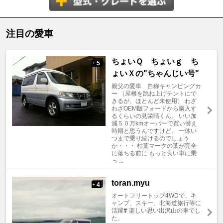
注目の愛車
ちょいＱ ちょいｇ ち
5
+
ょいＸの"ちゃんじい号"
親父の愛車 自称キャンピングカ
ー （屋根を跳ね上げテントにで
きるが、ほとんど未使用） わざ
わざOEM版フォードから購入す
るくらいの見栄晴くん。 いい加
減５０万kmオーバーで買い替え
時期と思うんですけど。 一体い
つまで乗り続けるのでしょう
か・・・ 枯葉マークの葉が完全
に落ちる前に もっと良い車に乗
っ ...
toran.myu
4
+
オートフリートップ4WDで、キ
ャンプ、スキー、北海道旅行等に
活躍❣️ 楽しい思い出沢山の車でし
た。