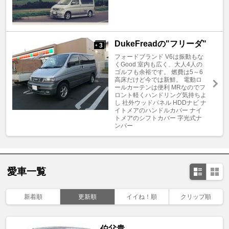
DukeFreadの"フリーダ"
3
+
フォードブランド V6は振動もな
くGood 室内も広く、大人4人の
ゴルフも余裕です。 燃費は5～6
高床だけど今では新鮮。 電動ロ
ールカーテンは便利 MRなのでフ
ロント軽くハンドリング気持ちよ
し 社外ウッドパネル HDDナビ ナ
イトメアのハンドルカバー ナイ
トメアのシフトカバー 字光式ナ
ンバー
愛車一覧
新着順
更新順
イイね！順
クリップ順
伯父貴