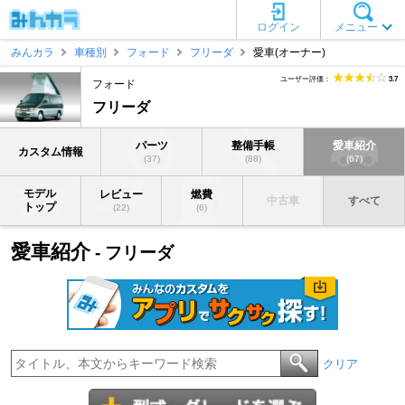
ログイン
メニュー
みんカラ
車種別
フォード
フリーダ
愛車(オーナー)
ユーザー評価：
3.7
フォード
フリーダ
パーツ
整備手帳
愛車紹介
カスタム情報
(37)
(88)
(67)
モデル
レビュー
燃費
中古車
すべて
トップ
(22)
(6)
愛車紹介
- フリーダ
クリア