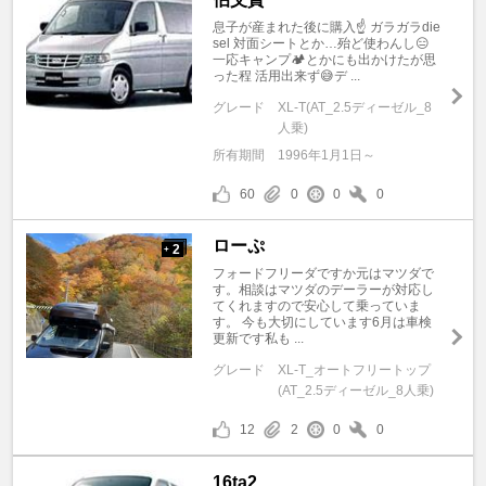
息子が産まれた後に購入☝️ ガラガラdie
sel 対面シートとか…殆ど使わんし😑
一応キャンプ🏕️とかにも出かけたが思
った程 活用出来ず😅デ ...
グレード
XL-T(AT_2.5ディーゼル_8
人乗)
所有期間
1996年1月1日～
60
0
0
0
ローぷ
2
+
フォードフリーダですか元はマツダで
す。相談はマツダのデーラーが対応し
てくれますので安心して乗っていま
す。 今も大切にしています6月は車検
更新です私も ...
グレード
XL-T_オートフリートップ
(AT_2.5ディーゼル_8人乗)
12
2
0
0
16ta2