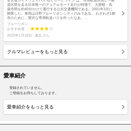
名古屋ガイドウェイバス”ゆとりーとライン”は、専用軌道区間と一般
道区間を走る日本唯一のデュアルモード走行が特徴で、大曽根－高
蔵寺間を約40分かけて運行する公共交通機関である。2001年3月に
開業した。車両は日野ブルーリボンシティのみである。 わざわざ1都
市のために、贅沢な専用軌道バスを作ったなあ、 ...
ブルーリボン
おすすめ度 ：
2025年1月18日 - 凌志 さん
クルマレビューをもっと見る
愛車紹介
登録されていません。
ご登録をお待ちしております。
愛車紹介をもっと見る