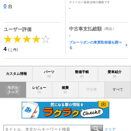
※メーカー発表当時の価格です
0
台
-
中古車支払総額
（税込）
ユーザー評価
-
ブルーリボンの車買取相場を調べ
る
4
(
1
件)
パーツ
整備手帳
愛車紹介
カスタム情報
(0)
(0)
(0)
モデル
レビュー
燃費
中古車
すべて
トップ
(1)
(0)
クリア