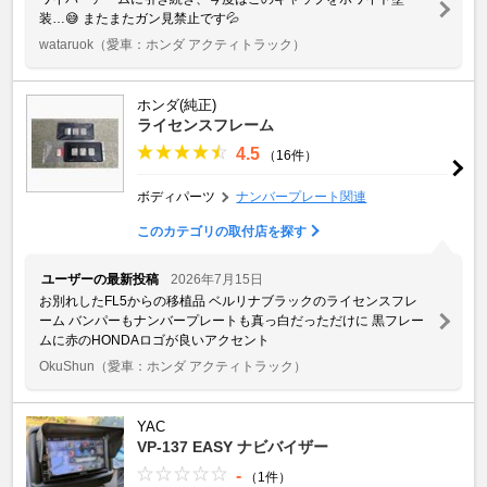
装…😅 またまたガン見禁止です💦
wataruok
（愛車：ホンダ アクティトラック）
ホンダ(純正)
ライセンスフレーム
4.5
（16件）
ボディパーツ
ナンバープレート関連
このカテゴリの取付店を探す
ユーザーの最新投稿
2026年7月15日
お別れしたFL5からの移植品 ベルリナブラックのライセンスフレ
ーム バンパーもナンバープレートも真っ白だっただけに 黒フレー
ムに赤のHONDAロゴが良いアクセント
OkuShun
（愛車：ホンダ アクティトラック）
YAC
VP-137 EASY ナビバイザー
-
（1件）