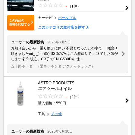
-
（1件）
カーナビ
ポータブル
この商品の
価格を比較する
このカテゴリの取付店を探す
ユーザーの最新投稿
2026年7月5日
お知り合いから、乗り換えに伴い 不要となったとの事で、 お譲り
頂きましたm(_ _)m 確かSSDの7Vはこの型辺りで、 終了した気が
します😵💦 現在、CB子でCN-G530Dを 使 ...
五十路ボーダー
（愛車：ホンダ アクティトラック）
ASTRO PRODUCTS
エアツールオイル
-
（2件）
購入価格：550円
工具
その他
ユーザーの最新投稿
2026年6月30日