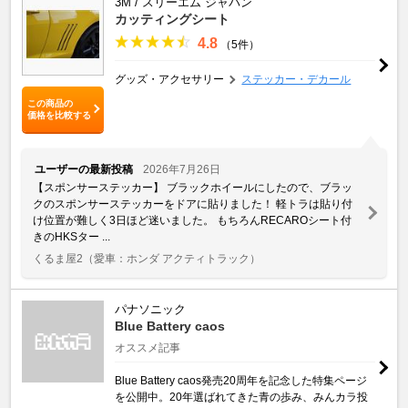
3M / スリーエム ジャパン
カッティングシート
4.8
（5件）
グッズ・アクセサリー
ステッカー・デカール
この商品の
価格を比較する
ユーザーの最新投稿
2026年7月26日
【スポンサーステッカー】 ブラックホイールにしたので、ブラッ
クのスポンサーステッカーをドアに貼りました！ 軽トラは貼り付
け位置が難しく3日ほど迷いました。 もちろんRECAROシート付
きのHKSター ...
くるま屋2
（愛車：ホンダ アクティトラック）
パナソニック
Blue Battery caos
オススメ記事
Blue Battery caos発売20周年を記念した特集ページ
を公開中。20年選ばれてきた青の歩み、みんカラ投