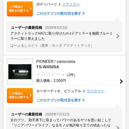
ボディパーツ
ドアミラー
この商品の
価格を比較する
このカテゴリの取付店を探す
ユーザーの最新投稿
2026年8月2日
アクティトラックHA7に取り付けたcr-zドアミラーを無限ブルーミ
ラーに取り替えました
ぱーぷるしゃどう
（愛車：ホンダ アクティトラック）
PIONEER / carrozzeria
TS-WX505A
-
（2件）
購入価格：2,500円
カーオーディオ、ビジュアル
ウーファー
この商品の
価格を比較する
このカテゴリの取付店を探す
ユーザーの最新投稿
2026年7月31日
古のブツ。 助手席下に収まってパワーのあるヤツを思い起こして
「リニアパワードライブ」なるモノが免許取り立ての頃あったな