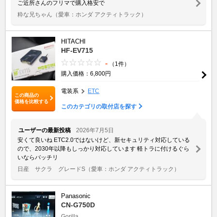
ご近所さんのフリマで購入格安で
粋な兄ちゃん
（愛車：ホンダ アクティトラック）
HITACHI
HF-EV715
-
（1件）
購入価格：6,800円
電装系
ETC
この商品の
価格を比較する
このカテゴリの取付店を探す
ユーザーの最新投稿
2026年7月5日
安くて良いね ETC2.0ではないけど、新セキュリティ対応している
ので、2030年以降もしっかり対応しています 軽トラに付けるぐら
いならバッチリ
日産 サクラ グレードS
（愛車：ホンダ アクティトラック）
Panasonic
CN-G750D
Gorilla