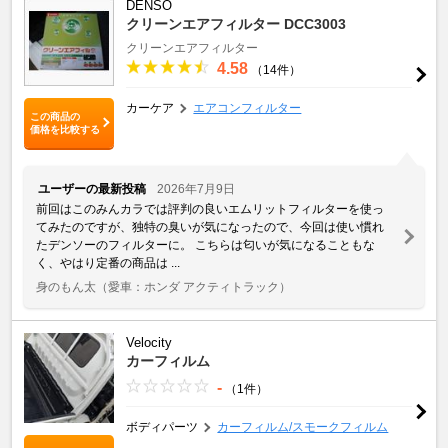
DENSO
クリーンエアフィルター DCC3003
クリーンエアフィルター
4.58
（14件）
カーケア
エアコンフィルター
この商品の
価格を比較する
ユーザーの最新投稿
2026年7月9日
前回はこのみんカラでは評判の良いエムリットフィルターを使っ
てみたのですが、独特の臭いが気になったので、今回は使い慣れ
たデンソーのフィルターに。 こちらは匂いが気になることもな
く、やはり定番の商品は ...
身のもん太
（愛車：ホンダ アクティトラック）
Velocity
カーフィルム
-
（1件）
ボディパーツ
カーフィルム/スモークフィルム