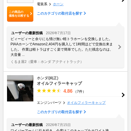
電装系
ホーン
この商品の
このカテゴリの取付店を探す
価格を比較する
ユーザーの最新投稿
2026年7月17日
ピィーピィーと余りにも情け無い軽トラホーンを交換しました。
PIAAホーンでAmazon2,404円を購入して1時間ほどで交換出来ま
した。 作業は軽トラはすごく楽で簡単でした。ただ残念なのは、
大音量 ...
くるま屋2
（愛車：ホンダ アクティトラック）
ホンダ(純正)
オイルフィラーキャップ
4.86
（7件）
エンジンパーツ
オイルフィラーキャップ
このカテゴリの取付店を探す
ユーザーの最新投稿
2026年7月15日
ワイパーアームに引き続き、今度はこのキャップをホワイト塗