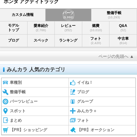
ホンダ アクティトラック
パーツ
整備手帳
カスタム情報
(9,998)
(10,293)
モデル
愛車紹介
レビュー
燃費
Q&A
トップ
(2,766)
(352)
(10,010)
(52)
フォト
中古車
ブログ
スペック
ランキング
(2,420)
(614)
ページの先頭へ ▲
みんカラ 人気のカテゴリ
車種別
イイね！
整備手帳
ブログ
パーツレビュー
グループ
スポット
みんカラ＋
まとめ
フォト
【PR】ショッピング
【PR】オークション