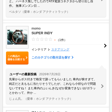
と。 ハーネス無しでしたのでATX電源コネクタから切り出し自
作。 無事ズンズン日 ...
ベルタソ
（愛車：ホンダ アクティトラック）
momo
SUPER INDY
-
（1件）
インテリア
ステアリング
この商品の
このカテゴリの取付店を探す
価格を比較する
ユーザーの最新投稿
2026年7月28日
先輩からボス付きで格安で譲ってもらいました 車内が狭すぎて、
純正だと太ももに当たりそうでしたが、これなら小径なので問題
ないですね！ また車内のふいんき(なぜか変換できない)がガラッ
とかわって、外か ...
じょん氏。
（愛車：ホンダ アクティトラック）