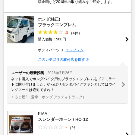
稿企画など20周年の取り組みをご紹介します。
ホンダ(純正)
ブラックエンブレム
4
（4件）
購入価格：560円
ボディパーツ
エンブレム
このカテゴリの取付店を探す
ユーザーの最新投稿
2026年7月26日
ネット購入でホンダバイク用のブラックエンブレムをドアミラー
下に貼り付けました。やっぱりホンダバイクファンとしてはウイ
ングマークは絶対ですね！
くるま屋2
（愛車：ホンダ アクティトラック）
PIAA
スレンダーホーン / HO-12
-
（2件）