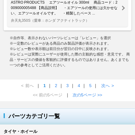
ASTRO PRODUCTS エアツールオイル 300ml 商品コード：2
009000005488 【商品説明】 ・エアツールの使用には欠かせな
い、エアツールオイルです。 ・精製したベース ...
弁天丸350S
（愛車：ホンダ アクティトラック）
※自作等、表示されないパーツレビューは「レビュー」を選択
※一定数のレビューがある商品のみ製品評価が表示されます。
※レビュー数や表示順は前日分が翌日の日中に反映されます。
※レビューは実際にユーザーが使用した際の主観的な感想・意見です。 商
品・サービスの価値を客観的に評価するものではありません。あくまでも
一つの参考としてご活用ください。
<
前へ
｜
1
｜
2
｜
3
｜
4
｜
5
｜
次へ
>
<< 前の5ページ
｜
次の5ページ >>
パーツカテゴリ一覧
タイヤ・ホイール