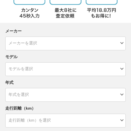
メーカー
モデル
年式
走行距離（km）