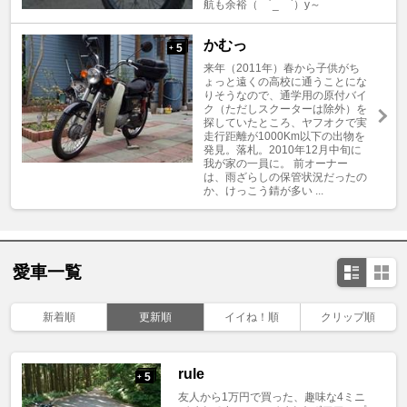
航も余裕（ ´_ゝ`）y～
かむっ
5
+
来年（2011年）春から子供がち
ょっと遠くの高校に通うことにな
りそうなので、通学用の原付バイ
ク（ただしスクーターは除外）を
探していたところ、ヤフオクで実
走行距離が1000Km以下の出物を
発見。落札。2010年12月中旬に
我が家の一員に。 前オーナー
は、雨ざらしの保管状況だったの
か、けっこう錆が多い ...
愛車一覧
新着順
更新順
イイね！順
クリップ順
rule
5
+
友人から1万円で買った、趣味な4ミニ