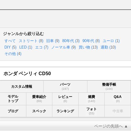
ジャンルから絞り込む
すべて
ストリート (
8
)
旧車 (
9
)
80年代 (
3
)
90年代 (
8
)
ユーロ (
1
)
DIY (
5
)
LED (
1
)
エコ (
7
)
ノーマル車 (
9
)
買い物 (
13
)
通勤 (
10
)
その他 (
4
)
ホンダ ベンリィ CD50
パーツ
整備手帳
カスタム情報
(197)
(144)
モデル
愛車紹介
レビュー
燃費
Q&A
トップ
(69)
(6)
(140)
(0)
フォト
ブログ
スペック
ランキング
中古車
(55)
ページの先頭へ ▲