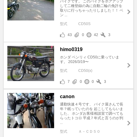
バイクです。 このバイクをボアアップ
して二種登録の為に自動二輪の免許を
取りに行っちゃったりしました！！ ベ
ン ...
型式
CD50S
43
0
42
3
himo0319
ホンダ ベンリィ CD50に乗っていま
す。 2026/3/19〜
型式
CD50(x)
7
0
0
3
canon
3
+
通勤快速４号です、 バイク屋さんで長
年？眠っていたのを 起こしてもらいま
した、 ホンダお客様相談室で調べても
らったトコロ 平成７年式と言うのが判
...
型式
Ａ－ＣＤ５０