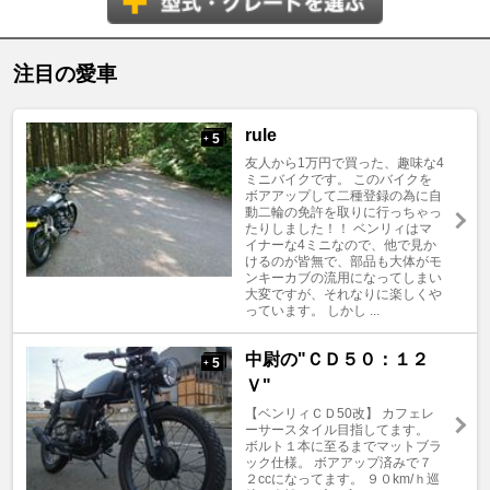
注目の愛車
rule
5
+
友人から1万円で買った、趣味な4
ミニバイクです。 このバイクを
ボアアップして二種登録の為に自
動二輪の免許を取りに行っちゃっ
たりしました！！ ベンリィはマ
イナーな4ミニなので、他で見か
けるのが皆無で、部品も大体がモ
ンキーカブの流用になってしまい
大変ですが、それなりに楽しくや
っています。 しかし ...
中尉の"ＣＤ５０：１２
5
+
Ｖ"
【ベンリィＣＤ50改】 カフェレ
ーサースタイル目指してます。
ボルト１本に至るまでマットブラ
ック仕様。 ボアアップ済みで７
２ccになってます。 ９０km/ｈ巡