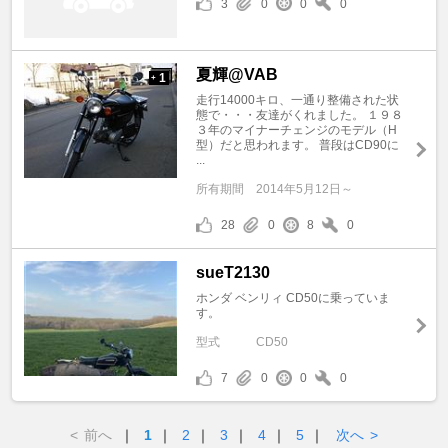
3
0
0
0
夏輝@VAB
1
+
走行14000キロ、一通り整備された状
態で・・・友達がくれました。 １９８
３年のマイナーチェンジのモデル（H
型）だと思われます。 普段はCD90に
...
所有期間
2014年5月12日～
28
0
8
0
sueT2130
ホンダ ベンリィ CD50に乗っていま
す。
型式
CD50
7
0
0
0
<
前へ
｜
1
｜
2
｜
3
｜
4
｜
5
｜
次へ
>