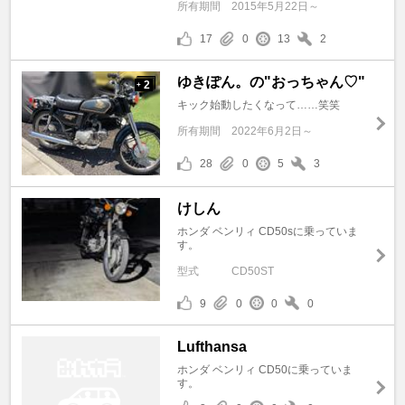
所有期間
2015年5月22日～
17
0
13
2
ゆきぽん。の"おっちゃん♡"
2
+
キック始動したくなって……笑笑
所有期間
2022年6月2日～
28
0
5
3
けしん
ホンダ ベンリィ CD50sに乗っていま
す。
型式
CD50ST
9
0
0
0
Lufthansa
ホンダ ベンリィ CD50に乗っていま
す。