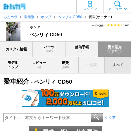
ログイン
メニュー
みんカラ
車種別
ホンダ
ベンリィ CD50
愛車(オーナー)
ユーザー評価：
4.67
ホンダ
ベンリィ CD50
パーツ
整備手帳
愛車紹介
カスタム情報
(197)
(144)
(69)
モデル
レビュー
燃費
中古車
すべて
トップ
(6)
(140)
愛車紹介
- ベンリィ CD50
クリア