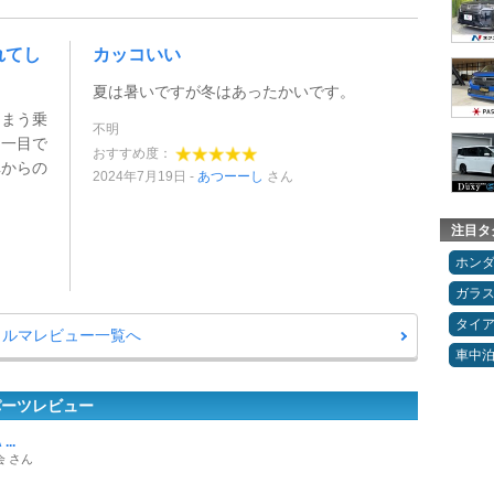
れてし
カッコいい
夏は暑いですが冬はあったかいです。
しまう乗
不明
も一目で
おすすめ度：
車からの
2024年7月19日
あつーーし
さん
。
注目タ
ホン
ガラ
タイ
クルマレビュー一覧へ
車中
パーツレビュー
...
 さん