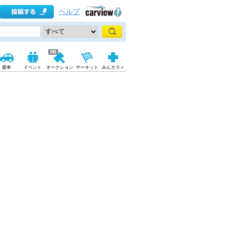
ヘルプ
愛車
イベント
オークション
サーキット
みんカラ＋