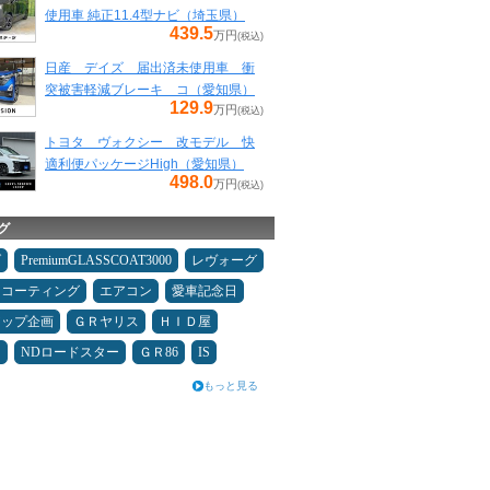
使用車 純正11.4型ナビ（埼玉県）
439.5
万円
(税込)
日産 デイズ 届出済未使用車 衝
突被害軽減ブレーキ コ（愛知県）
129.9
万円
(税込)
トヨタ ヴォクシー 改モデル 快
適利便パッケージHigh（愛知県）
498.0
万円
(税込)
グ
ダ
PremiumGLASSCOAT3000
レヴォーグ
スコーティング
エアコン
愛車記念日
アップ企画
ＧＲヤリス
ＨＩＤ屋
泊
NDロードスター
ＧＲ86
IS
もっと見る