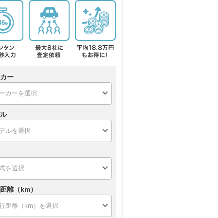
カー
ル
距離（km）