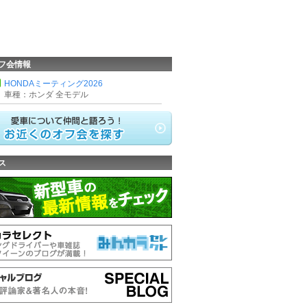
フ会情報
HONDAミーティング2026
車種：ホンダ 全モデル
ス