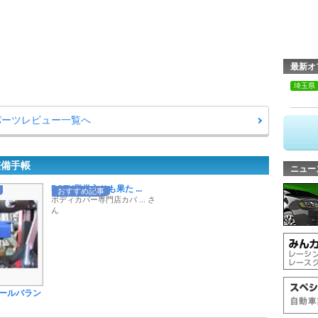
最新オ
埼玉県
パーツレビュー一覧へ
整備手帳
ニュー
POTY殿堂入りも果た ...
おすすめ記事
ボディカバー専門店カバ ... さ
ん
ールバラン