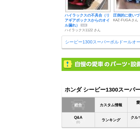
ハイラックスの不具合（リ
圧倒的に使いづ
アギアボックスからのオイ
KAZ-FUGA さん
ル漏れ）
ハイラックス1122 さん
シービー1300スーパーボルドールオ
ホンダ シービー1300スーパ
総合
カスタム情報
Q&A
クル
ランキング
(0)