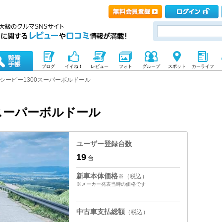
ブログ
イイね！
レビュー
フォト
グループ
スポット
カーライフ
シービー1300スーパーボルドール
0スーパーボルドール
ユーザー登録台数
19
台
新車本体価格
※（税込）
※メーカー発表当時の価格です
-
中古車支払総額
（税込）