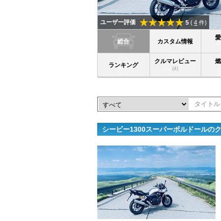
ユーザー評価
5
(
4
件)
総合
カスタム情報
クルマレビュー
ランキング
(4)
シービー1300スーパーボルドールの