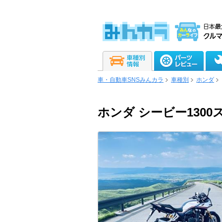
車・自動車SNSみんカラ
車種別
ホンダ
ホンダ シービー130