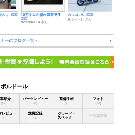
らい。
10万キロの壁w 異音発生
カッコいい
あつーーし さん
ramtaka0354 さん
ーナーのブログ一覧へ
ーボルドール
愛車紹介
パーツレビュー
整備手帳
フォト
(19)
(0)
(2)
(14)
マレビュー
燃費記録
グレード・
中古車情報
スペック
(4)
(1)