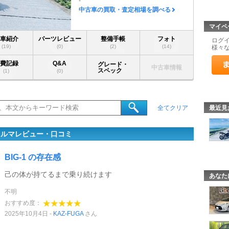
-
中古車の買取・査定相場を調べる
マイペ
愛車紹介
パーツレビュー
整備手帳
フォト
ログ
(19)
(0)
(2)
(14)
様々
燃費記録
Q&A
グレード・
中古車情報
スペック
(1)
(0)
最近見
全てクリア
クルマレビュー・口コミ
BIG-1 の存在感
己の体が持てるまで乗り続けます
あなた
不明
おすすめ度：
2025年10月4日
KAZ-FUGA
さん