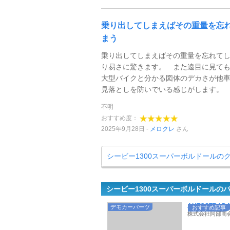
乗り出してしまえばその重量を忘
まう
乗り出してしまえばその重量を忘れて
り易さに驚きます。 また遠目に見て
大型バイクと分かる図体のデカさが他
見落としを防いでいる感じがします
不明
おすすめ度：
2025年9月28日
メロクレ
さん
シービー1300スーパーボルドールの
シービー1300スーパーボルドールの
AUTOSTRADA 
デモカーパーツ
おすすめ記事
株式会社阿部商会