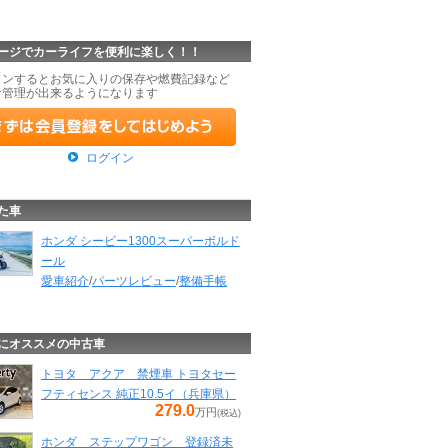
ージでカーライフを便利に楽しく！！
インするとお気に入りの保存や燃費記録など
な管理が出来るようになります
ログイン
た車
ホンダ シービー1300スーパーボルド
ール
愛車紹介
/
パーツレビュー
/
整備手帳
にオススメの中古車
トヨタ アクア 禁煙車 トヨタセー
フティセンス 純正10.5イ（兵庫県）
279.0
万円
(税込)
ホンダ ステップワゴン 登録済未