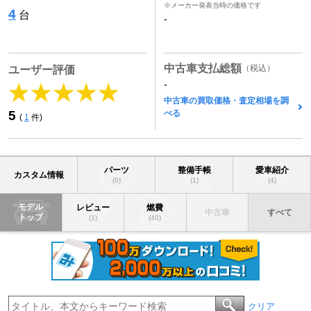
※メーカー発表当時の価格です
4
台
-
中古車支払総額
（税込）
ユーザー評価
-
中古車の買取価格・査定相場を調
べる
5
(
1
件)
パーツ
整備手帳
愛車紹介
カスタム情報
(0)
(1)
(4)
モデル
レビュー
燃費
中古車
すべて
トップ
(1)
(40)
クリア