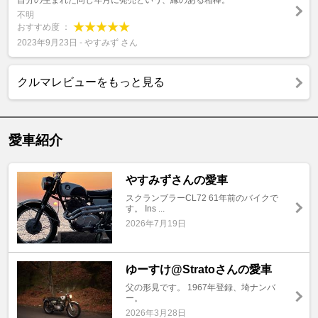
自分の生まれた同じ年月に発売という、縁のある相棒。
不明
おすすめ度 ：
2023年9月23日 - やすみず さん
クルマレビューをもっと見る
愛車紹介
やすみずさんの愛車
スクランブラーCL72 61年前のバイクで
す。 Ins ...
2026年7月19日
ゆーすけ@Stratoさんの愛車
父の形見です。 1967年登録、埼ナンバ
ー。
2026年3月28日