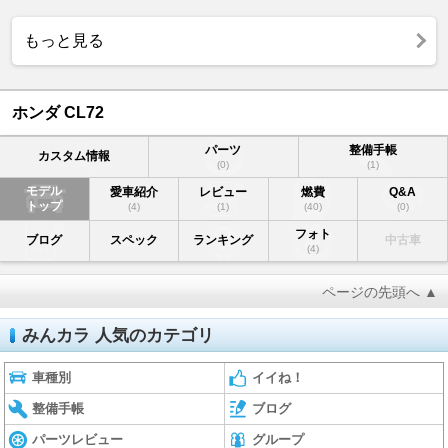
もっと見る
ホンダ CL72
パーツ
整備手帳
カスタム情報
(0)
(1)
モデル
愛車紹介
レビュー
燃費
Q&A
トップ
(4)
(1)
(40)
(0)
フォト
ブログ
スペック
ランキング
中古車
(4)
ページの先頭へ ▲
みんカラ 人気のカテゴリ
車種別
イイね！
整備手帳
ブログ
パーツレビュー
グループ